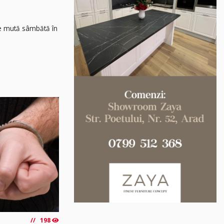
 se mută sâmbătă în
198