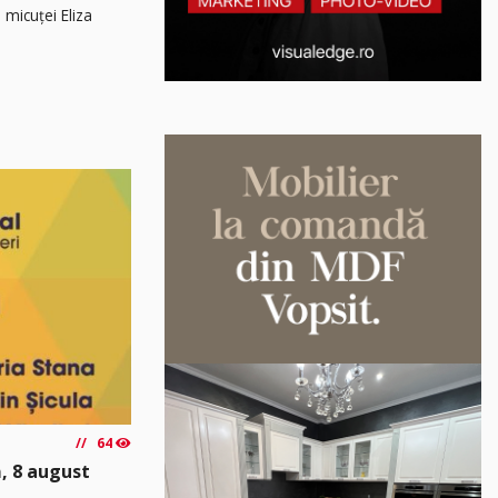
 micuței Eliza
64
, 8 august