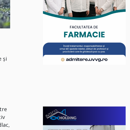
 și
tre
iv
lac,