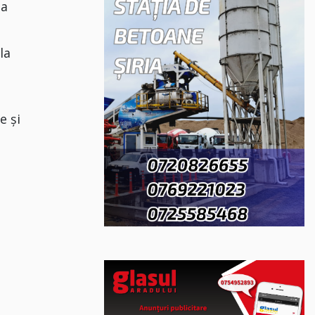
la
la
a
e și