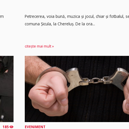
 km
Petrecerea, voia bună, muzica și jocul, chiar și fotbalul,
comuna Șicula, la Chereluș. De la ora...
citește mai mult »
185
EVENIMENT