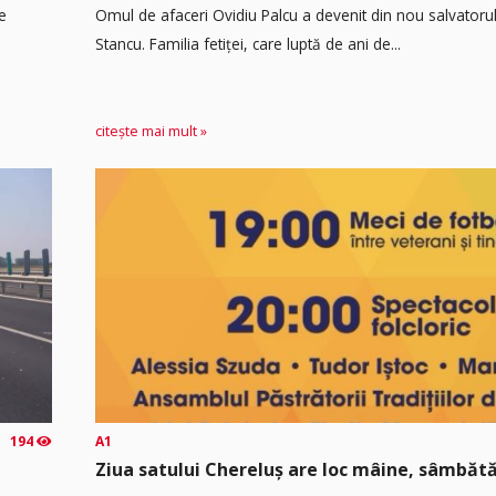
e
Omul de afaceri Ovidiu Palcu a devenit din nou salvatorul
Stancu. Familia fetiței, care luptă de ani de...
citește mai mult »
194
A1
Ziua satului Chereluș are loc mâine, sâmbătă