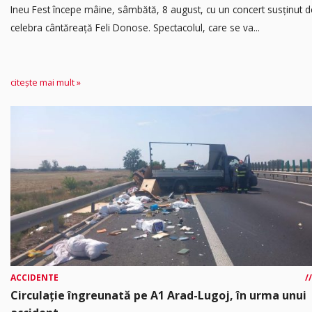
Ineu Fest începe mâine, sâmbătă, 8 august, cu un concert susținut d
celebra cântăreață Feli Donose. Spectacolul, care se va...
citește mai mult »
ACCIDENTE
Circulație îngreunată pe A1 Arad-Lugoj, în urma unui