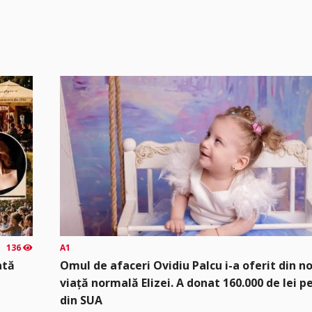
136
A1
ată
Omul de afaceri Ovidiu Palcu i-a oferit din no
viață normală Elizei. A donat 160.000 de lei 
din SUA