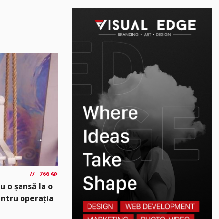
766
u o șansă la o
pentru operația