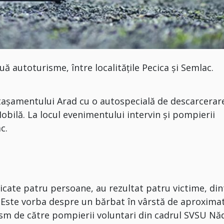
uă autoturisme, între localitățile Pecica și Semlac.
etașamentului Arad cu o autospecială de descarcerare
ilă. La locul evenimentului intervin și pompierii
c.
licate patru persoane, au rezultat patru victime, din
 Este vorba despre un bărbat în vârstă de aproximat
rism de către pompierii voluntari din cadrul SVSU Năd