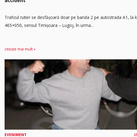
accident
Traficul rutier se desfășoară doar pe banda 2 pe autostrada A1, la
465+050, sensul Timişoara – Lugoj, în urma...
citește mai mult »
EVENIMENT