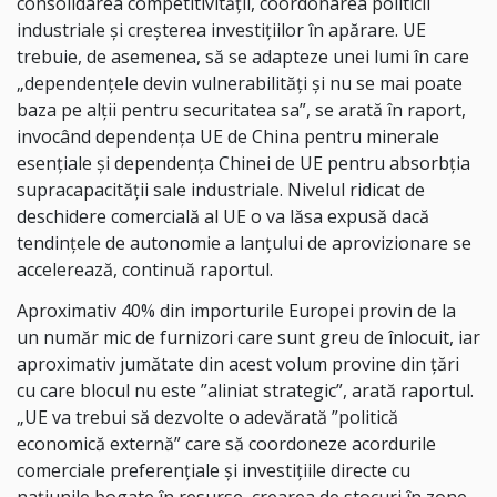
consolidarea competitivităţii, coordonarea politicii
industriale şi creşterea investiţiilor în apărare. UE
trebuie, de asemenea, să se adapteze unei lumi în care
„dependenţele devin vulnerabilităţi şi nu se mai poate
baza pe alţii pentru securitatea sa”, se arată în raport,
invocând dependenţa UE de China pentru minerale
esenţiale şi dependenţa Chinei de UE pentru absorbţia
supracapacităţii sale industriale. Nivelul ridicat de
deschidere comercială al UE o va lăsa expusă dacă
tendinţele de autonomie a lanţului de aprovizionare se
accelerează, continuă raportul.
Aproximativ 40% din importurile Europei provin de la
un număr mic de furnizori care sunt greu de înlocuit, iar
aproximativ jumătate din acest volum provine din ţări
cu care blocul nu este ”aliniat strategic”, arată raportul.
„UE va trebui să dezvolte o adevărată ”politică
economică externă” care să coordoneze acordurile
comerciale preferenţiale şi investiţiile directe cu