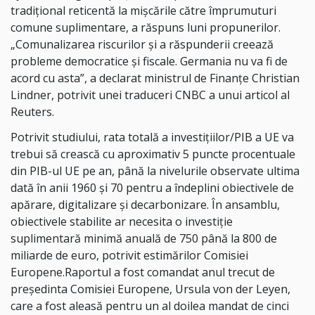
tradiţional reticentă la mişcările către împrumuturi
comune suplimentare, a răspuns luni propunerilor.
„Comunalizarea riscurilor şi a răspunderii creează
probleme democratice şi fiscale. Germania nu va fi de
acord cu asta”, a declarat ministrul de Finanţe Christian
Lindner, potrivit unei traduceri CNBC a unui articol al
Reuters.
Potrivit studiului, rata totală a investiţiilor/PIB a UE va
trebui să crească cu aproximativ 5 puncte procentuale
din PIB-ul UE pe an, până la nivelurile observate ultima
dată în anii 1960 şi 70 pentru a îndeplini obiectivele de
apărare, digitalizare şi decarbonizare. În ansamblu,
obiectivele stabilite ar necesita o investiţie
suplimentară minimă anuală de 750 până la 800 de
miliarde de euro, potrivit estimărilor Comisiei
Europene.Raportul a fost comandat anul trecut de
preşedinta Comisiei Europene, Ursula von der Leyen,
care a fost aleasă pentru un al doilea mandat de cinci