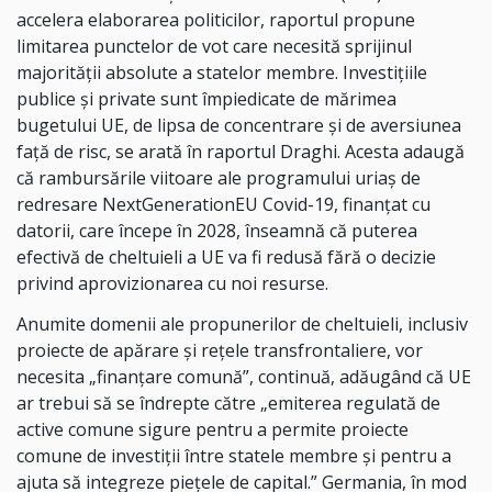
accelera elaborarea politicilor, raportul propune
limitarea punctelor de vot care necesită sprijinul
majorităţii absolute a statelor membre. Investiţiile
publice şi private sunt împiedicate de mărimea
bugetului UE, de lipsa de concentrare şi de aversiunea
faţă de risc, se arată în raportul Draghi. Acesta adaugă
că rambursările viitoare ale programului uriaş de
redresare NextGenerationEU Covid-19, finanţat cu
datorii, care începe în 2028, înseamnă că puterea
efectivă de cheltuieli a UE va fi redusă fără o decizie
privind aprovizionarea cu noi resurse.
Anumite domenii ale propunerilor de cheltuieli, inclusiv
proiecte de apărare şi reţele transfrontaliere, vor
necesita „finanţare comună”, continuă, adăugând că UE
ar trebui să se îndrepte către „emiterea regulată de
active comune sigure pentru a permite proiecte
comune de investiţii între statele membre şi pentru a
ajuta să integreze pieţele de capital.” Germania, în mod