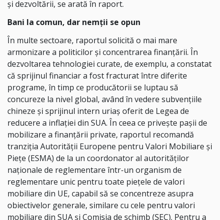
şi dezvoltării, se arată în raport.
Bani la comun, dar nemții se opun
În multe sectoare, raportul solicită o mai mare
armonizare a politicilor şi concentrarea finanţării. În
dezvoltarea tehnologiei curate, de exemplu, a constatat
că sprijinul financiar a fost fracturat între diferite
programe, în timp ce producătorii se luptau să
concureze la nivel global, având în vedere subvenţiile
chineze şi sprijinul intern uriaş oferit de Legea de
reducere a inflaţiei din SUA. În ceea ce priveşte paşii de
mobilizare a finanţării private, raportul recomandă
tranziţia Autorităţii Europene pentru Valori Mobiliare şi
Pieţe (ESMA) de la un coordonator al autorităţilor
naţionale de reglementare într-un organism de
reglementare unic pentru toate pieţele de valori
mobiliare din UE, capabil să se concentreze asupra
obiectivelor generale, similare cu cele pentru valori
mobiliare din SUA şi Comisia de schimb (SEC). Pentru a