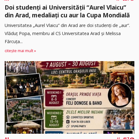
Doi studenți ai Universității “Aurel Vlaicu”
din Arad, medaliați cu aur la Cupa Mondială
Universitatea „Aurel Vlaicu” din Arad are doi studenți de „aur”.
Vlăduț Popa, membru al CS Universitatea Arad și Melissa
Fărcuța...
citește mai mult »
A1
417