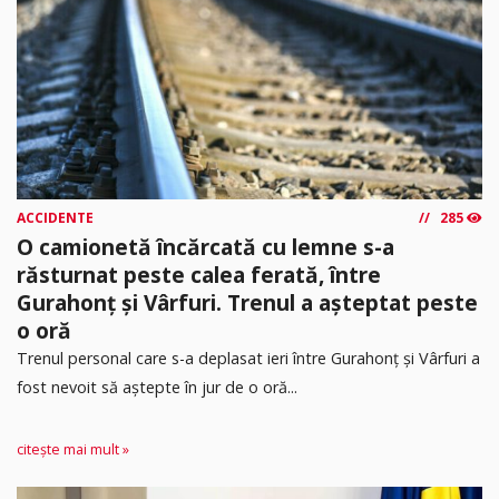
ACCIDENTE
285
O camionetă încărcată cu lemne s-a
răsturnat peste calea ferată, între
Gurahonț și Vârfuri. Trenul a așteptat peste
o oră
Trenul personal care s-a deplasat ieri între Gurahonț și Vârfuri a
fost nevoit să aștepte în jur de o oră...
citește mai mult »