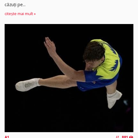
căzuți pe...
citește mai mult »
A1
881