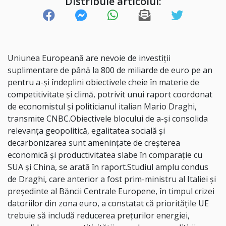
Distribuie articolul:
Uniunea Europeană are nevoie de investiţii
suplimentare de până la 800 de miliarde de euro pe an
pentru a-şi îndeplini obiectivele cheie în materie de
competitivitate şi climă, potrivit unui raport coordonat
de economistul şi politicianul italian Mario Draghi,
transmite CNBC.Obiectivele blocului de a-şi consolida
relevanţa geopolitică, egalitatea socială şi
decarbonizarea sunt ameninţate de creşterea
economică şi productivitatea slabe în comparaţie cu
SUA şi China, se arată în raport.Studiul amplu condus
de Draghi, care anterior a fost prim-ministru al Italiei şi
preşedinte al Băncii Centrale Europene, în timpul crizei
datoriilor din zona euro, a constatat că priorităţile UE
trebuie să includă reducerea preţurilor energiei,