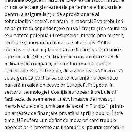
naţiunile bogate în resurse, crearea de stocuri în zone
critice selectate şi crearea de parteneriate industriale
pentru a asigura lanţul de aprovizionare al
tehnologiilor cheie”, se arată în raport.UE va trebui să
se asigure că dependenţele nu vor creşte şi să caute ”să
exploateze potenţialul resurselor interne prin minerit,
reciclare şi inovare în materiale alternative”.Alte
obiective includ implementarea deplină a pieţei unice,
care include 440 de milioane de consumatori şi 23 de
milioane de companii, prin reducerea fricţiunilor
comerciale. Blocul trebuie, de asemenea, să încerce să
se asigure că politica sa de concurenţă nu devine „o
barieră în calea obiectivelor Europei”, în special în
sectorul tehnologiei. Coaliţia europeană trebuie să
faciliteze, de asemenea, „nevoi masive de investiţii
nemaivăzute de o jumătate de secol în Europa”, printr-
un amestec de finanţare privată şi sprijin public. Între
timp, UE suferă „un deficit de inovare” care trebuie
abordat prin reforme ale finanţării şi politicii cercetării