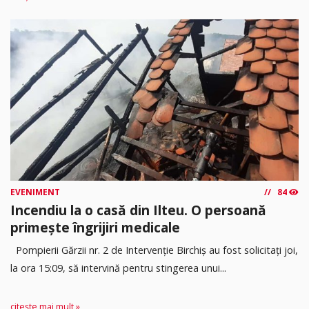
EVENIMENT
84
Incendiu la o casă din Ilteu. O persoană
primește îngrijiri medicale
Pompierii Gărzii nr. 2 de Intervenție Birchiș au fost solicitați joi,
la ora 15:09, să intervină pentru stingerea unui...
citește mai mult »