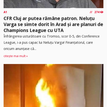
A1
274
CFR Cluj ar putea rămâne patron. Neluțu
Varga se simte dorit în Arad și are planuri de
Champions League cu UTA
Înfrângerea usturătoare cu Tromso, scor 0-5, din Conference
League, i-a pus capac lui Neluțu Varga! Finanțatorul, care
oricum anunțase că...
citește mai mult »