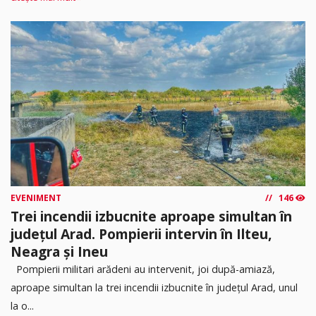
EVENIMENT
146
Trei incendii izbucnite aproape simultan în
județul Arad. Pompierii intervin în Ilteu,
Neagra și Ineu
Pompierii militari arădeni au intervenit, joi după-amiază,
aproape simultan la trei incendii izbucnite în județul Arad, unul
la o...