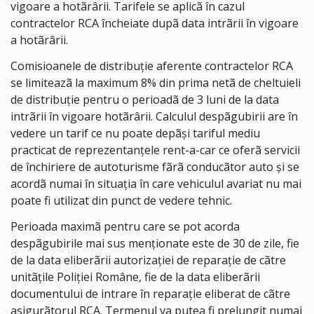
vigoare a hotãrârii. Tarifele se aplicã în cazul
contractelor RCA încheiate dupã data intrãrii în vigoare
a hotãrârii.
Comisioanele de distribuţie aferente contractelor RCA
se limiteazã la maximum 8% din prima netã de cheltuieli
de distribuţie pentru o perioadã de 3 luni de la data
intrãrii în vigoare hotãrârii. Calculul despãgubirii are în
vedere un tarif ce nu poate depãşi tariful mediu
practicat de reprezentanţele rent-a-car ce oferã servicii
de închiriere de autoturisme fãrã conducãtor auto şi se
acordã numai în situaţia în care vehiculul avariat nu mai
poate fi utilizat din punct de vedere tehnic.
Perioada maximã pentru care se pot acorda
despãgubirile mai sus menţionate este de 30 de zile, fie
de la data eliberãrii autorizaţiei de reparaţie de cãtre
unitãţile Poliţiei Române, fie de la data eliberãrii
documentului de intrare în reparaţie eliberat de cãtre
asigurãtorul RCA. Termenul va putea fi prelungit numai