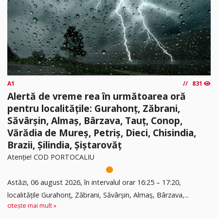
A1
831
Alertă de vreme rea în următoarea oră
pentru localitățile: Gurahonț, Zăbrani,
Săvârșin, Almaș, Bârzava, Tauț, Conop,
Vărădia de Mureș, Petriș, Dieci, Chisindia,
Brazii, Șilindia, Șiștarovăț
Atenție! COD PORTOCALIU
Astăzi, 06 august 2026, în intervalul orar 16:25 – 17:20,
localitățile Gurahonț, Zăbrani, Săvârșin, Almaș, Bârzava,...
citește mai mult »