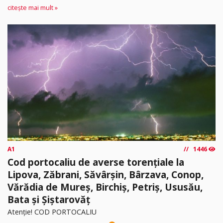
citește mai mult »
A1
1446
Cod portocaliu de averse torențiale la
Lipova, Zăbrani, Săvârșin, Bârzava, Conop,
Vărădia de Mureș, Birchiș, Petriș, Ususău,
Bata și Șiștarovăț
Atenție! COD PORTOCALIU