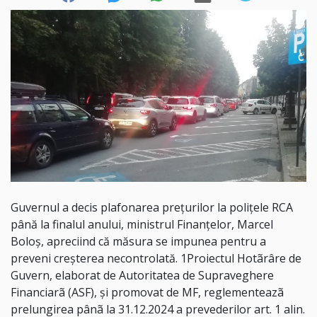
Guvernul a decis plafonarea preţurilor la poliţele RCA
până la finalul anului, ministrul Finanţelor, Marcel
Boloş, apreciind că măsura se impunea pentru a
preveni creşterea necontrolată. 1Proiectul Hotãrâre de
Guvern, elaborat de Autoritatea de Supraveghere
Financiarã (ASF), şi promovat de MF, reglementeazã
prelungirea pânã la 31.12.2024 a prevederilor art. 1 alin.