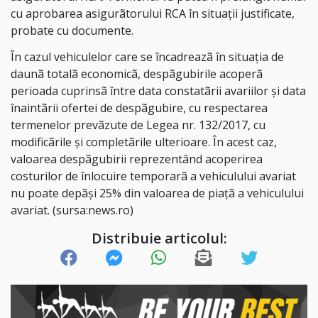
cu aprobarea asigurãtorului RCA în situaţii justificate,
probate cu documente.
În cazul vehiculelor care se încadreazã în situaţia de
daunã totalã economicã, despãgubirile acoperã
perioada cuprinsã între data constatãrii avariilor şi data
înaintãrii ofertei de despãgubire, cu respectarea
termenelor prevãzute de Legea nr. 132/2017, cu
modificãrile şi completãrile ulterioare. În acest caz,
valoarea despãgubirii reprezentând acoperirea
costurilor de înlocuire temporarã a vehiculului avariat
nu poate depãşi 25% din valoarea de piaţã a vehiculului
avariat. (sursa:news.ro)
Distribuie articolul: