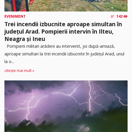
EVENIMENT
142
Trei incendii izbucnite aproape simultan în
județul Arad. Pompierii intervin în Ilteu,
Neagra și Ineu
Pompierii militari arădeni au intervenit, joi după-amiază,
aproape simultan la trei incendii izbucnite în județul Arad, unul
la o...
citește mai mult »