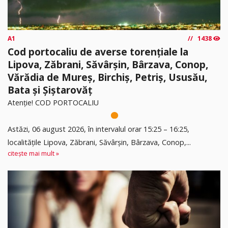
A1
1438
Cod portocaliu de averse torențiale la
Lipova, Zăbrani, Săvârșin, Bârzava, Conop,
Vărădia de Mureș, Birchiș, Petriș, Ususău,
Bata și Șiștarovăț
Atenție! COD PORTOCALIU
Astăzi, 06 august 2026, în intervalul orar 15:25 – 16:25,
localitățile Lipova, Zăbrani, Săvârșin, Bârzava, Conop,...
citește mai mult »