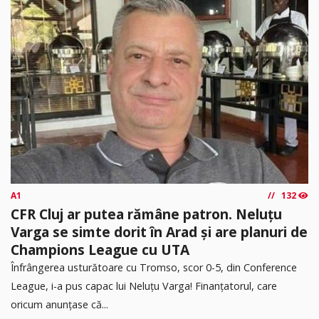
A1
132
CFR Cluj ar putea rămâne patron. Neluțu
Varga se simte dorit în Arad și are planuri de
Champions League cu UTA
Înfrângerea usturătoare cu Tromso, scor 0-5, din Conference
League, i-a pus capac lui Neluțu Varga! Finanțatorul, care
oricum anunțase că...