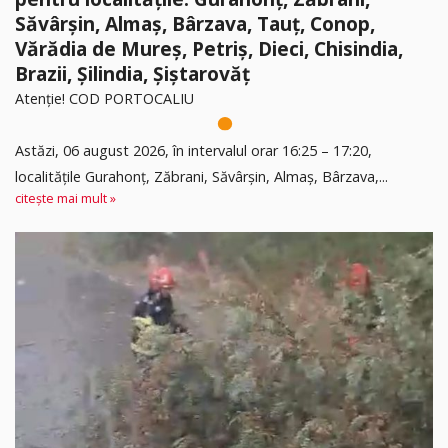
Săvârșin, Almaș, Bârzava, Tauț, Conop,
Vărădia de Mureș, Petriș, Dieci, Chisindia,
Brazii, Șilindia, Șiștarovăț
Atenție! COD PORTOCALIU
Astăzi, 06 august 2026, în intervalul orar 16:25 – 17:20,
localitățile Gurahonț, Zăbrani, Săvârșin, Almaș, Bârzava,...
citește mai mult »