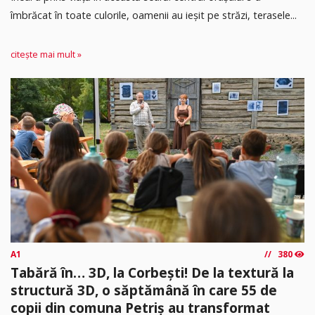
îmbrăcat în toate culorile, oamenii au ieșit pe străzi, terasele...
citește mai mult »
A1
380
Tabără în… 3D, la Corbești! De la textură la
structură 3D, o săptămână în care 55 de
copii din comuna Petriș au transformat