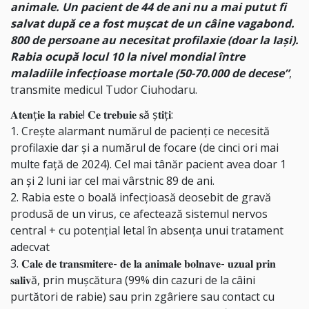
animale. Un pacient de 44 de ani nu a mai putut fi
salvat după ce a fost mușcat de un câine vagabond.
800 de persoane au necesitat profilaxie (doar la Iași).
Rabia ocupă locul 10 la nivel mondial între
maladiile infecţioase mortale (50-70.000 de decese”
,
transmite medicul Tudor Ciuhodaru.
𝐀𝐭𝐞𝐧ț𝐢𝐞 𝐥𝐚 𝐫𝐚𝐛𝐢𝐞! 𝐂𝐞 𝐭𝐫𝐞𝐛𝐮𝐢𝐞 𝐬ă ș𝐭𝐢ț𝐢:
1. Crește alarmant numărul de pacienți ce necesită
profilaxie dar și a numărul de focare (de cinci ori mai
multe față de 2024). Cel mai tânăr pacient avea doar 1
an și 2 luni iar cel mai vârstnic 89 de ani.
2. Rabia este o boală infecţioasă deosebit de gravă
produsă de un virus, ce afectează sistemul nervos
central + cu potențial letal în absența unui tratament
adecvat
3. 𝐂𝐚𝐥𝐞 𝐝𝐞 𝐭𝐫𝐚𝐧𝐬𝐦𝐢𝐭𝐞𝐫𝐞- 𝐝𝐞 𝐥𝐚 𝐚𝐧𝐢𝐦𝐚𝐥𝐞 𝐛𝐨𝐥𝐧𝐚𝐯𝐞- 𝐮𝐳𝐮𝐚𝐥 𝐩𝐫𝐢𝐧
𝐬𝐚𝐥𝐢𝐯ă, prin muşcătura (99% din cazuri de la câini
purtători de rabie) sau prin zgâriere sau contact cu