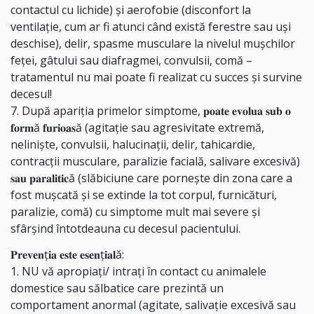
contactul cu lichide) și aerofobie (disconfort la
ventilație, cum ar fi atunci când există ferestre sau uși
deschise), delir, spasme musculare la nivelul mușchilor
feţei, gâtului sau diafragmei, convulsii, comă –
tratamentul nu mai poate fi realizat cu succes şi survine
decesul!
7. După apariția primelor simptome, 𝐩𝐨𝐚𝐭𝐞 𝐞𝐯𝐨𝐥𝐮𝐚 𝐬𝐮𝐛 𝐨
𝐟𝐨𝐫𝐦ă 𝐟𝐮𝐫𝐢𝐨𝐚𝐬ă (agitație sau agresivitate extremă,
neliniște, convulsii, halucinații, delir, tahicardie,
contracții musculare, paralizie facială, salivare excesivă)
𝐬𝐚𝐮 𝐩𝐚𝐫𝐚𝐥𝐢𝐭𝐢𝐜ă (slăbiciune care pornește din zona care a
fost mușcată și se extinde la tot corpul, furnicături,
paralizie, comă) cu simptome mult mai severe și
sfârșind întotdeauna cu decesul pacientului.
𝐏𝐫𝐞𝐯𝐞𝐧ț𝐢𝐚 𝐞𝐬𝐭𝐞 𝐞𝐬𝐞𝐧ț𝐢𝐚𝐥ă:
1. NU vă apropiați/ intrați în contact cu animalele
domestice sau sălbatice care prezintă un
comportament anormal (agitate, salivație excesivă sau