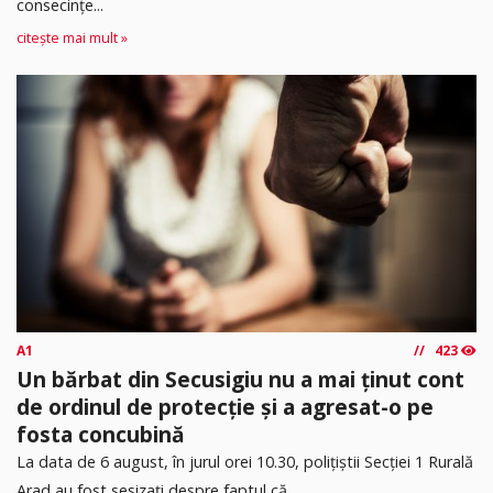
consecințe...
citește mai mult »
A1
423
Un bărbat din Secusigiu nu a mai ținut cont
de ordinul de protecție și a agresat-o pe
fosta concubină
​La data de 6 august, în jurul orei 10.30, polițiștii Secției 1 Rurală
Arad au fost sesizați despre faptul că...