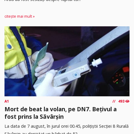
citește mai mult »
A1
493
Mort de beat la volan, pe DN7. Bețivul a
fost prins la Săvârșin
​La data de 7 august, în jurul orei 00.45, polițiștii Secției 8 Rurală
Săvârșin au depistat un bărbat de 52...