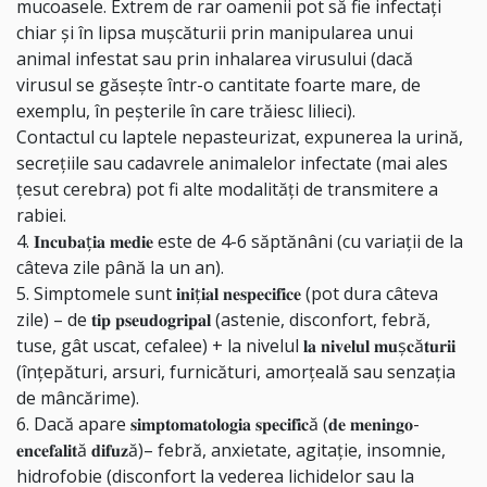
mucoasele. Extrem de rar oamenii pot să fie infectați
chiar și în lipsa mușcăturii prin manipularea unui
animal infestat sau prin inhalarea virusului (dacă
virusul se găsește într-o cantitate foarte mare, de
exemplu, în peșterile în care trăiesc lilieci).
Contactul cu laptele nepasteurizat, expunerea la urină,
secrețiile sau cadavrele animalelor infectate (mai ales
țesut cerebra) pot fi alte modalități de transmitere a
rabiei.
4. 𝐈𝐧𝐜𝐮𝐛𝐚ț𝐢𝐚 𝐦𝐞𝐝𝐢𝐞 este de 4-6 săptănâni (cu variații de la
câteva zile până la un an).
5. Simptomele sunt 𝐢𝐧𝐢ț𝐢𝐚𝐥 𝐧𝐞𝐬𝐩𝐞𝐜𝐢𝐟𝐢𝐜𝐞 (pot dura câteva
zile) – de 𝐭𝐢𝐩 𝐩𝐬𝐞𝐮𝐝𝐨𝐠𝐫𝐢𝐩𝐚𝐥 (astenie, disconfort, febră,
tuse, gât uscat, cefalee) + la nivelul 𝐥𝐚 𝐧𝐢𝐯𝐞𝐥𝐮𝐥 𝐦𝐮ș𝐜ă𝐭𝐮𝐫𝐢𝐢
(înțepături, arsuri, furnicături, amorţeală sau senzația
de mâncărime).
6. Dacă apare 𝐬𝐢𝐦𝐩𝐭𝐨𝐦𝐚𝐭𝐨𝐥𝐨𝐠𝐢𝐚 𝐬𝐩𝐞𝐜𝐢𝐟𝐢𝐜ă (𝐝𝐞 𝐦𝐞𝐧𝐢𝐧𝐠𝐨-
𝐞𝐧𝐜𝐞𝐟𝐚𝐥𝐢𝐭ă 𝐝𝐢𝐟𝐮𝐳ă)– febră, anxietate, agitaţie, insomnie,
hidrofobie (disconfort la vederea lichidelor sau la