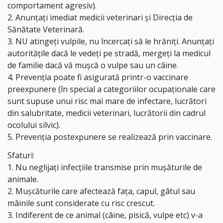
comportament agresiv).
2. Anunțați imediat medicii veterinari şi Direcţia de
Sănătate Veterinară.
3. NU atingeți vulpile, nu încercați să le hrăniți. Anunțați
autoritățile dacă le vedeți pe stradă, mergeți la medicul
de familie dacă vă mușcă o vulpe sau un câine.
4. Prevenţia poate fi asigurată printr-o vaccinare
preexpunere (în special a categoriilor ocupaţionale care
sunt supuse unui risc mai mare de infectare, lucrători
din salubritate, medicii veterinari, lucrătorii din cadrul
ocolului silvic).
5. Prevenţia postexpunere se realizează prin vaccinare.
Sfaturi:
1. Nu neglijați infecțiile transmise prin mușăturile de
animale.
2. Mușcăturile care afectează fața, capul, gâtul sau
mâinile sunt considerate cu risc crescut.
3. Indiferent de ce animal (câine, pisică, vulpe etc) v-a