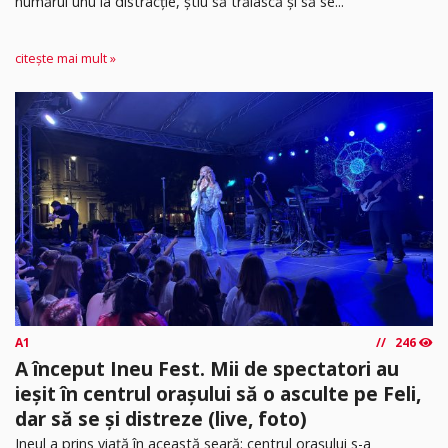
numărul unu la distracție, știu să trăiască și să se...
citește mai mult »
A1
246
A început Ineu Fest. Mii de spectatori au
ieșit în centrul orașului să o asculte pe Feli,
dar să se și distreze (live, foto)
Ineul a prins viață în această seară: centrul orașului s-a