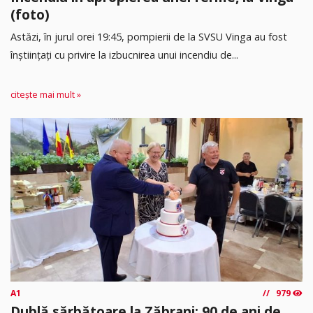
(foto)
Astăzi, în jurul orei 19:45, pompierii de la SVSU Vinga au fost
înștiințați cu privire la izbucnirea unui incendiu de...
citește mai mult »
A1
979
Dublă sărbătoare la Zăbrani: 90 de ani de