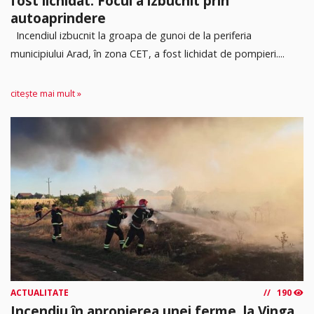
fost lichidat. Focul a izbucnit prin
autoaprindere
Incendiul izbucnit la groapa de gunoi de la periferia
municipiului Arad, în zona CET, a fost lichidat de pompieri....
citește mai mult »
ACTUALITATE
190
Incendiu în apropierea unei ferme, la Vinga