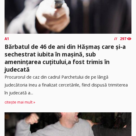
A1
297
Bărbatul de 46 de ani din Hășmaș care și-a
sechestrat iubita în mașină, sub
amenințarea cuțitului,a fost trimis în
judecată
Procurorul de caz din cadrul Parchetului de pe lângă
Judecătoria Ineu a finalizat cercetările, fiind dispusă trimiterea
în judecată a...
citește mai mult »