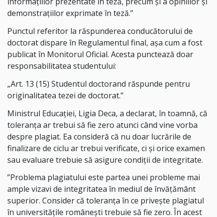
informațiilor prezentate în teză, precum și a opiniilor și
demonstrațiilor exprimate în teză.”
Punctul referitor la răspunderea conducătorului de
doctorat dispare în Regulamentul final, așa cum a fost
publicat în Monitorul Oficial. Acesta punctează doar
responsabilitatea studentului:
„Art. 13 (15) Studentul doctorand răspunde pentru
originalitatea tezei de doctorat.”
Ministrul Educaţiei, Ligia Deca, a declarat, în toamnă, că
toleranţa ar trebui să fie zero atunci când vine vorba
despre plagiat. Ea consideră că nu doar lucrările de
finalizare de ciclu ar trebui verificate, ci şi orice examen
sau evaluare trebuie să asigure condiţii de integritate.
”Problema plagiatului este partea unei probleme mai
ample vizavi de integritatea în mediul de învăţământ
superior. Consider că toleranţa în ce priveşte plagiatul
în universităţile româneşti trebuie să fie zero. În acest