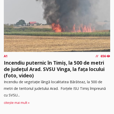
A1
656
Incendiu puternic în Timiș, la 500 de metri
de județul Arad. SVSU Vinga, la fața locului
(foto, video)
Incendiu de vegetație lângă localitatea Bărăteaz, la 500 de
metri de teritoriul judetului Arad. Forțele ISU Timiș împreună
cu SVSU...
citește mai mult »