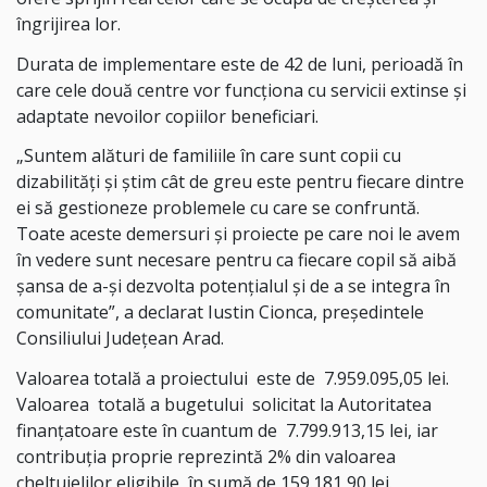
îngrijirea lor.
Durata de implementare este de 42 de luni, perioadă în
care cele două centre vor funcționa cu servicii extinse și
adaptate nevoilor copiilor beneficiari.
„Suntem alături de familiile în care sunt copii cu
dizabilități și știm cât de greu este pentru fiecare dintre
ei să gestioneze problemele cu care se confruntă.
Toate aceste demersuri și proiecte pe care noi le avem
în vedere sunt necesare pentru ca fiecare copil să aibă
șansa de a-și dezvolta potențialul și de a se integra în
comunitate”, a declarat Iustin Cionca, președintele
Consiliului Județean Arad.
Valoarea totală a proiectului
este de
7.959.095,05 lei.
Valoarea
totală a bugetului
solicitat la Autoritatea
finanțatoare este în cuantum de
7.799.913,15 lei, iar
contribuția proprie reprezintă 2% din valoarea
cheltuielilor eligibile, în sumă de 159.181,90 lei.