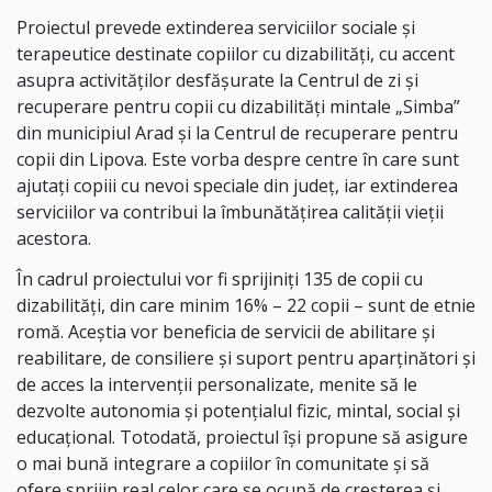
Proiectul prevede extinderea serviciilor sociale și
terapeutice destinate copiilor cu dizabilități, cu accent
asupra activităților desfășurate la Centrul de zi și
recuperare pentru copii cu dizabilități mintale „Simba”
din municipiul Arad și la Centrul de recuperare pentru
copii din Lipova. Este vorba despre centre în care sunt
ajutați copiii cu nevoi speciale din județ, iar extinderea
serviciilor va contribui la îmbunătățirea calității vieții
acestora.
În cadrul proiectului vor fi sprijiniți 135 de copii cu
dizabilități, din care minim 16% – 22 copii – sunt de etnie
romă. Aceștia vor beneficia de servicii de abilitare și
reabilitare, de consiliere și suport pentru aparținători și
de acces la intervenții personalizate, menite să le
dezvolte autonomia și potențialul fizic, mintal, social și
educațional. Totodată, proiectul își propune să asigure
o mai bună integrare a copiilor în comunitate și să
ofere sprijin real celor care se ocupă de creșterea și