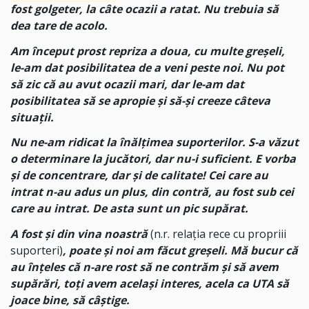
fost golgeter, la câte ocazii a ratat. Nu trebuia să
dea tare de acolo.
Am început prost repriza a doua, cu multe greșeli,
le-am dat posibilitatea de a veni peste noi. Nu pot
să zic că au avut ocazii mari, dar le-am dat
posibilitatea să se apropie și să-și creeze câteva
situații.
Nu ne-am ridicat la înălțimea suporterilor. S-a văzut
o determinare la jucători, dar nu-i suficient. E vorba
și de concentrare, dar și de calitate! Cei care au
intrat n-au adus un plus, din contră, au fost sub cei
care au intrat. De asta sunt un pic supărat.
A fost și din vina noastră
(n.r. relația rece cu propriii
suporteri)
, poate și noi am făcut greșeli. Mă bucur că
au înțeles că n-are rost să ne contrăm și să avem
supărări, toți avem același interes, acela ca UTA să
joace bine, să câștige.