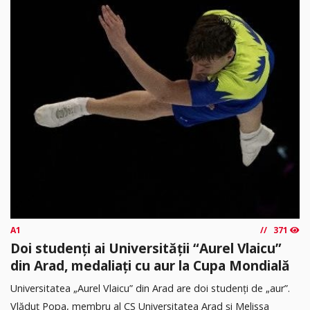
A1
371
Doi studenți ai Universității “Aurel Vlaicu”
din Arad, medaliați cu aur la Cupa Mondială
Universitatea „Aurel Vlaicu” din Arad are doi studenți de „aur”.
Vlăduț Popa, membru al CS Universitatea Arad și Melissa