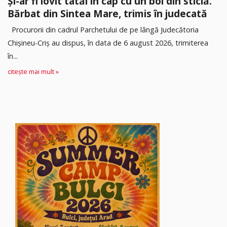
Și-ar fi lovit tatăl în cap cu un bol din sticlă.
Bărbat din Sintea Mare, trimis în judecată
Procurorii din cadrul Parchetului de pe lângă Judecătoria
Chișineu-Criș au dispus, în data de 6 august 2026, trimiterea
în...
citește mai mult »