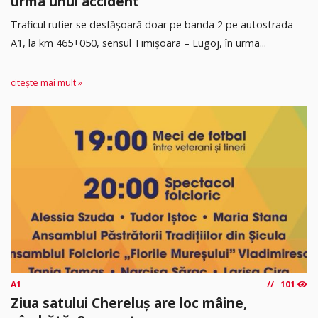
urma unui accident
Traficul rutier se desfășoară doar pe banda 2 pe autostrada
A1, la km 465+050, sensul Timişoara – Lugoj, în urma...
citește mai mult »
A1
101
Ziua satului Chereluș are loc mâine,