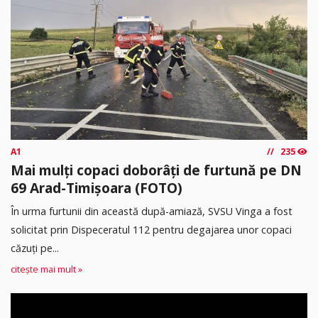
A1
235
Mai mulți copaci doborâți de furtună pe DN
69 Arad-Timișoara (FOTO)
În urma furtunii din această după-amiază, SVSU Vinga a fost
solicitat prin Dispeceratul 112 pentru degajarea unor copaci
căzuți pe...
citește mai mult »