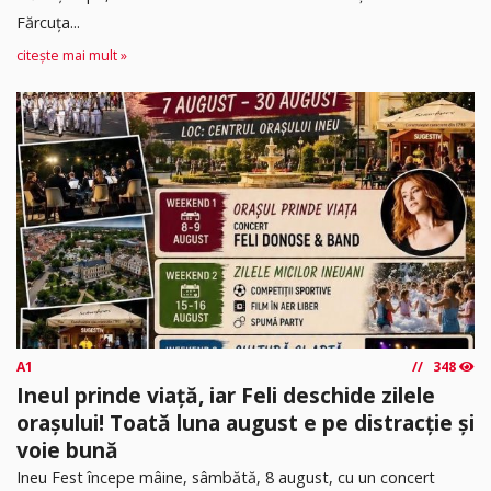
Fărcuța...
citește mai mult »
A1
348
Ineul prinde viață, iar Feli deschide zilele
orașului! Toată luna august e pe distracție și
voie bună
Ineu Fest începe mâine, sâmbătă, 8 august, cu un concert