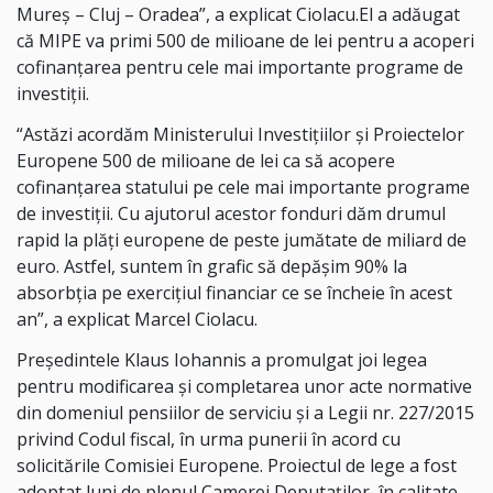
Mureş – Cluj – Oradea”, a explicat Ciolacu.El a adăugat
că MIPE va primi 500 de milioane de lei pentru a acoperi
cofinanţarea pentru cele mai importante programe de
investiţii.
“Astăzi acordăm Ministerului Investiţiilor şi Proiectelor
Europene 500 de milioane de lei ca să acopere
cofinanţarea statului pe cele mai importante programe
de investiţii. Cu ajutorul acestor fonduri dăm drumul
rapid la plăţi europene de peste jumătate de miliard de
euro. Astfel, suntem în grafic să depăşim 90% la
absorbţia pe exerciţiul financiar ce se încheie în acest
an”, a explicat Marcel Ciolacu.
Preşedintele Klaus Iohannis a promulgat joi legea
pentru modificarea şi completarea unor acte normative
din domeniul pensiilor de serviciu şi a Legii nr. 227/2015
privind Codul fiscal, în urma punerii în acord cu
solicitările Comisiei Europene. Proiectul de lege a fost
adoptat luni de plenul Camerei Deputaţilor, în calitate