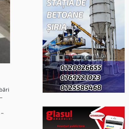
bări
 –
 –