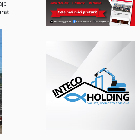
aje
arat