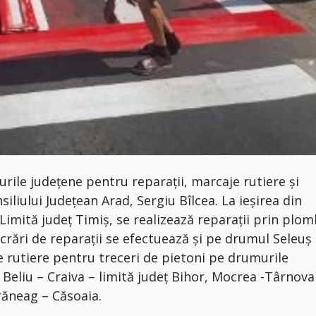
ile județene pentru reparații, marcaje rutiere și
siliului Județean Arad, Sergiu Bîlcea. La ieșirea din
mită județ Timiș, se realizează reparații prin plom
ucrări de reparații se efectuează și pe drumul Seleuș
 rutiere pentru treceri de pietoni pe drumurile
 Beliu – Craiva – limită județ Bihor, Mocrea -Târnova
răneag – Căsoaia.