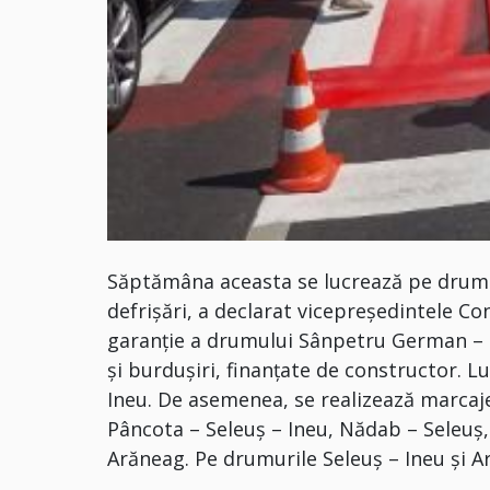
Săptămâna aceasta se lucrează pe drumur
defrișări, a declarat vicepreședintele Con
garanție a drumului Sânpetru German – Li
și burdușiri, finanțate de constructor. L
Ineu. De asemenea, se realizează marcaje
Pâncota – Seleuș – Ineu, Nădab – Seleuș,
Arăneag. Pe drumurile Seleuș – Ineu și A