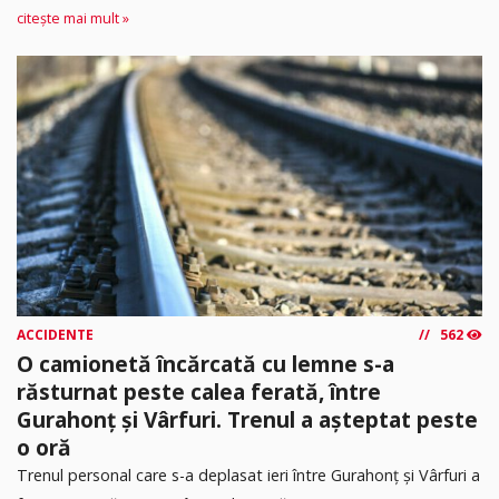
citește mai mult »
ACCIDENTE
562
O camionetă încărcată cu lemne s-a
răsturnat peste calea ferată, între
Gurahonț și Vârfuri. Trenul a așteptat peste
o oră
Trenul personal care s-a deplasat ieri între Gurahonț și Vârfuri a