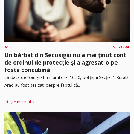
A1
218
Un bărbat din Secusigiu nu a mai ținut cont
de ordinul de protecție și a agresat-o pe
fosta concubină
​La data de 6 august, în jurul orei 10.30, polițiștii Secției 1 Rurală
Arad au fost sesizați despre faptul că...
citește mai mult »