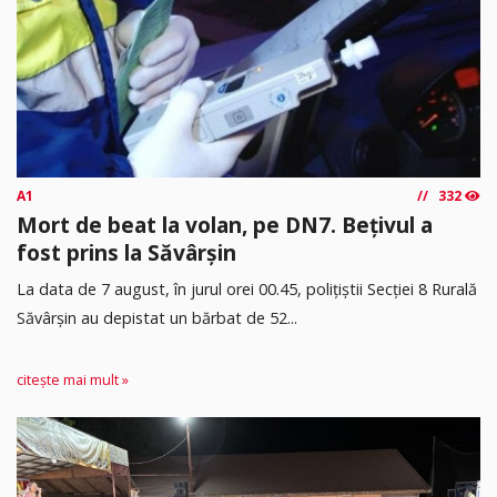
A1
332
Mort de beat la volan, pe DN7. Bețivul a
fost prins la Săvârșin
​La data de 7 august, în jurul orei 00.45, polițiștii Secției 8 Rurală
Săvârșin au depistat un bărbat de 52...
citește mai mult »