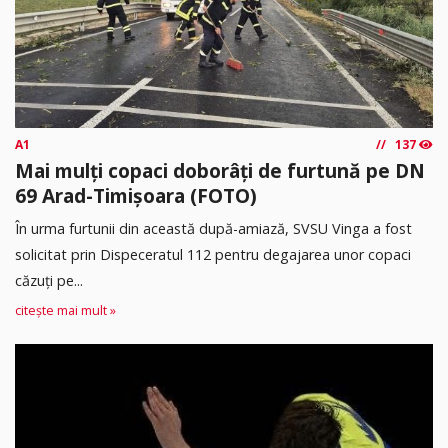
A1
137
Mai mulți copaci doborâți de furtună pe DN
69 Arad-Timișoara (FOTO)
În urma furtunii din această după-amiază, SVSU Vinga a fost
solicitat prin Dispeceratul 112 pentru degajarea unor copaci
căzuți pe...
citește mai mult »