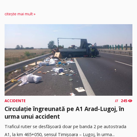
citește mai mult »
ACCIDENTE
245
Circulație îngreunată pe A1 Arad-Lugoj, în
urma unui accident
Traficul rutier se desfășoară doar pe banda 2 pe autostrada
A1, la km 465+050, sensul Timişoara – Lugoj, în urma...