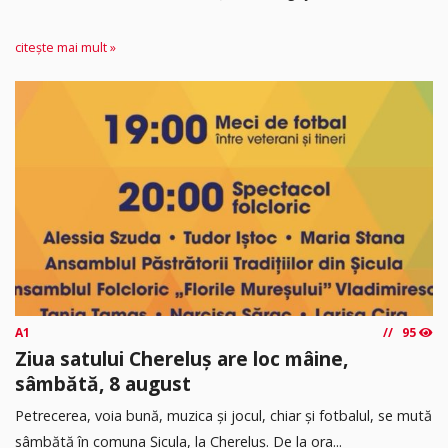
citește mai mult »
A1
95
Ziua satului Chereluș are loc mâine,
sâmbătă, 8 august
Petrecerea, voia bună, muzica și jocul, chiar și fotbalul, se mută
sâmbătă în comuna Șicula, la Chereluș. De la ora...