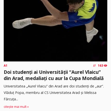
A1
163
Doi studenți ai Universității “Aurel Vlaicu”
din Arad, medaliați cu aur la Cupa Mondială
Universitatea „Aurel Vlaicu” din Arad are doi studenți de „aur”.
Vlăduț Popa, membru al CS Universitatea Arad și Melissa
Fărcuța...
citește mai mult »