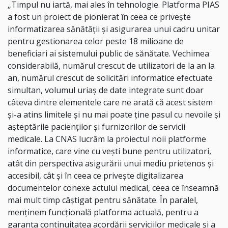
„Timpul nu iartă, mai ales în tehnologie. Platforma PIAS
a fost un proiect de pionierat în ceea ce privește
informatizarea sănătății și asigurarea unui cadru unitar
pentru gestionarea celor peste 18 milioane de
beneficiari ai sistemului public de sănătate. Vechimea
considerabilă, numărul crescut de utilizatori de la an la
an, numărul crescut de solicitări informatice efectuate
simultan, volumul uriaș de date integrate sunt doar
câteva dintre elementele care ne arată că acest sistem
și-a atins limitele și nu mai poate ține pasul cu nevoile și
așteptările pacienților și furnizorilor de servicii
medicale. La CNAS lucrăm la proiectul noii platforme
informatice, care vine cu vești bune pentru utilizatori,
atât din perspectiva asigurării unui mediu prietenos și
accesibil, cât și în ceea ce privește digitalizarea
documentelor conexe actului medical, ceea ce înseamnă
mai mult timp câștigat pentru sănătate. În paralel,
menținem funcțională platforma actuală, pentru a
garanta continuitatea acordării serviciilor medicale și a