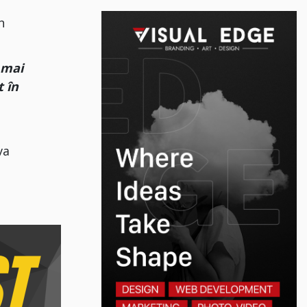
n
 mai
t în
va