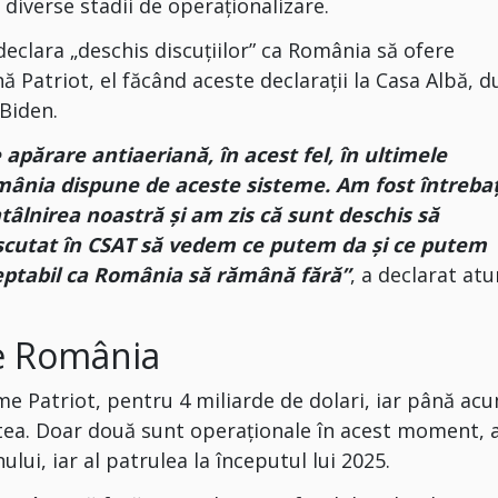
 diverse stadii de operaționalizare.
declara „deschis discuțiilor” ca România să ofere
 Patriot, el făcând aceste declarații la Casa Albă, 
 Biden.
apărare antiaeriană, în acest fel, în ultimele
mânia dispune de aceste sisteme. Am fost întrebaț
tâlnirea noastră și am zis că sunt deschis să
scutat în CSAT să vedem ce putem da și ce putem
ceptabil ca România să rămână fără”
, a declarat atu
re România
 Patriot, pentru 4 miliarde de dolari, iar până ac
stea. Doar două sunt operaționale în acest moment, a
nului, iar al patrulea la începutul lui 2025.