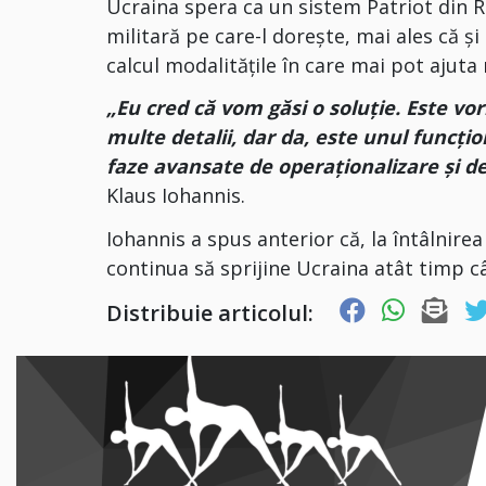
Ucraina spera ca un sistem Patriot din 
militară pe care-l dorește, mai ales că și 
calcul modalitățile în care mai pot ajuta 
„Eu cred că vom găsi o soluţie. Este vo
multe detalii, dar da, este unul funcţi
faze avansate de operaţionalizare şi d
Klaus Iohannis.
Iohannis a spus anterior că, la întâlnir
continua să sprijine Ucraina atât timp câ
Distribuie articolul: