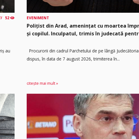
52
EVENIMENT
Polițist din Arad, amenințat cu moartea împ
și copilul. Inculpatul, trimis în judecată pentr
riș au
Procurorii din cadrul Parchetului de pe lângă Judecătoria
dispus, în data de 7 august 2026, trimiterea în...
citește mai mult »