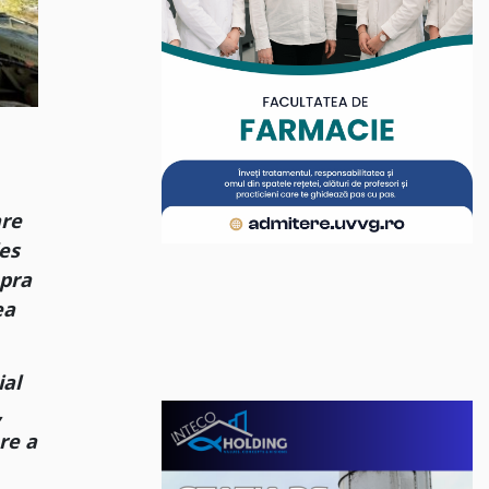
are
les
upra
ea
ial
,
re a