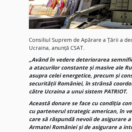
Consiliul Suprem de Apărare a Țării a de
Ucraina, anunță CSAT.
„Având în vedere deteriorarea semnific
a atacurilor constante și masive ale Rusie
asupra celei energetice, precum și conse
securității României, în strânsă coordo
către Ucraina a unui sistem PATRIOT.
Această donare se face cu condiția contin
cu partenerul strategic american, în ve
care să răspundă nevoii de asigurare a 
Armatei României și de asigurare a inte