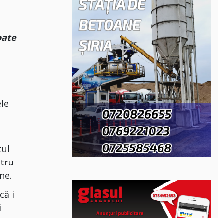
e
oate
ele
tul
atru
ene.
că i
i