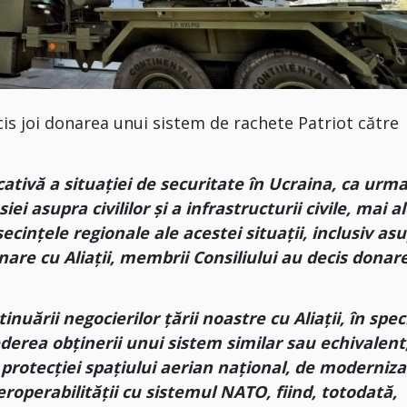
cis joi donarea unui sistem de rachete Patriot către
ativă a situației de securitate în Ucraina, ca urm
i asupra civililor și a infrastructurii civile, mai a
cințele regionale ale acestei situații, inclusiv as
nare cu Aliații, membrii Consiliului au decis donar
uării negocierilor țării noastre cu Aliații, în spec
derea obținerii unui sistem similar sau echivalent
protecției spațiului aerian național, de moderniza
roperabilității cu sistemul NATO, fiind, totodată,