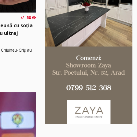
58
reună cu soția
u ultraj
 Chișineu-Criș au