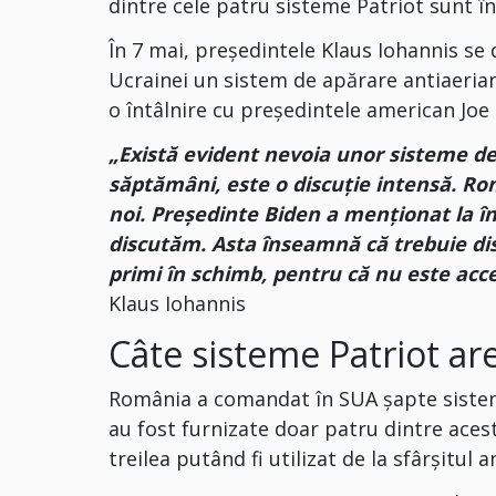
dintre cele patru sisteme Patriot sunt în
În 7 mai, președintele Klaus Iohannis se 
Ucrainei un sistem de apărare antiaeriană
o întâlnire cu președintele american Joe
„Există evident nevoia unor sisteme de 
săptămâni, este o discuție intensă. Ro
noi. Președinte Biden a menționat la în
discutăm. Asta înseamnă că trebuie di
primi în schimb, pentru că nu este ac
Klaus Iohannis
Câte sisteme Patriot a
România a comandat în SUA șapte sisteme
au fost furnizate doar patru dintre ace
treilea putând fi utilizat de la sfârșitul a