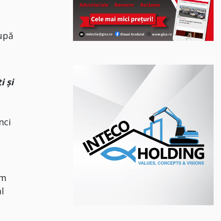
după
i și
nci
um
l