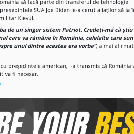
România să facă parte din transferul de tehnologie
președintele SUA Joe Biden le-a cerut aliaților să ia î
militar Kievul.
rba de un singur sistem Patriot. Credeţi-mă că ştiu
onal care va rămâne în România, celelalte care sun
espre unul dintre acestea era vorba”
, a mai afirmat
ea cu președintele american, i-a transmis că România 
t va fi necesar.