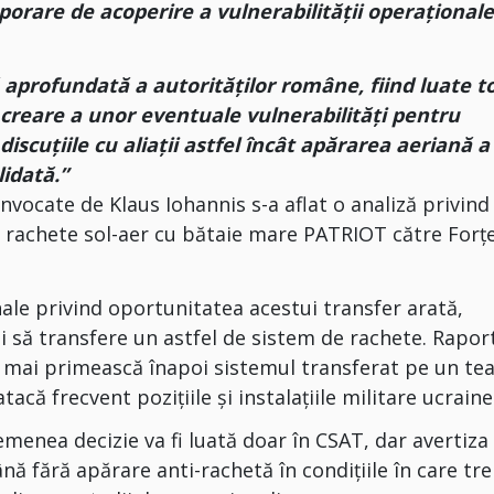
porare de acoperire a vulnerabilității operațional
 aprofundată a autorităților române, fiind luate t
 creare a unor eventuale vulnerabilități pentru
iscuțiile cu aliații astfel încât apărarea aeriană a
lidată.”
onvocate de Klaus Iohannis s-a aflat o analiză privind
e rachete sol-aer cu bătaie mare PATRIOT către Forţ
nale privind oportunitatea acestui transfer arată,
 să transfere un astfel de sistem de rachete. Rapor
u mai primească înapoi sistemul transferat pe un te
atacă frecvent pozițiile și instalațiile militare ucrain
menea decizie va fi luată doar în CSAT, dar avertiza 
 fără apărare anti-rachetă în condițiile în care tre