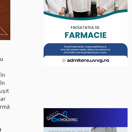
su
 în
în
uşit
dar
 urmă
,