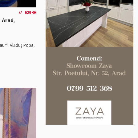
629
n Arad,
„aur”. Vlăduț Popa,