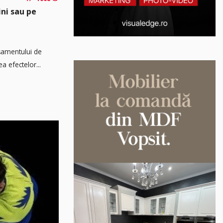
ini sau pe
așamentului de
a efectelor...