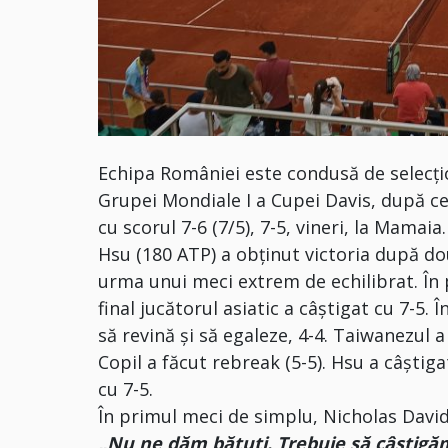
Echipa României este condusă de selecţio
Grupei Mondiale I a Cupei Davis, după ce
cu scorul 7-6 (7/5), 7-5, vineri, la Mamaia.
Hsu (180 ATP) a obţinut victoria după două
urma unui meci extrem de echilibrat. În 
final jucătorul asiatic a câştigat cu 7-5. 
să revină şi să egaleze, 4-4. Taiwanezul a
Copil a făcut rebreak (5-5). Hsu a câştiga
cu 7-5.
În primul meci de simplu, Nicholas David 
„Nu ne dăm bătuți. Trebuie să câștigăm 