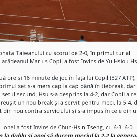
nata Taiwanului cu scorul de 2-0, în primul tur al
 arădeanul Marius Copil a fost învins de Yu Hsiou H
 ore și 16 minute de joc în faţa lui Copil (327 ATP),
primul set s-a mers cap la cap până în tiebreak, dar 
În setul secund, Hsu s-a desprins la 4-2, dar Copil a re
 reuşit un nou break şi a servit pentru meci, la 5-4, 
t din nou contra serviciului şi s-a impus în cele din
Ionel a fost învins de Chun-Hsin Tseng, cu 6-3, 6-0.
la dublu și apoi să ducem meciul la 2-2 la general