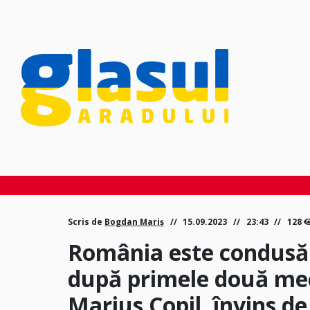
Scris de
Bogdan Mariș
15.09.2023
23:43
128
România este condusă 
după primele două mec
Marius Copil, învins d