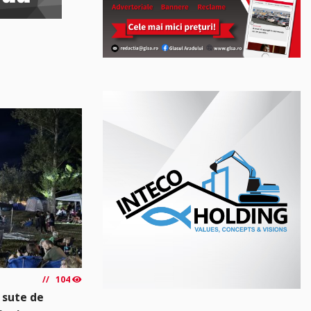
104
 sute de