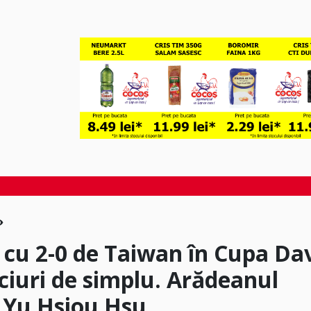
cu 2-0 de Taiwan în Cupa Dav
iuri de simplu. Arădeanul
e Yu Hsiou Hsu