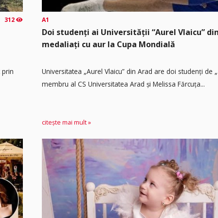
312
A1
Doi studenți ai Universității “Aurel Vlaicu” di
medaliați cu aur la Cupa Mondială
 prin
Universitatea „Aurel Vlaicu” din Arad are doi studenți de 
membru al CS Universitatea Arad și Melissa Fărcuța...
citește mai mult »