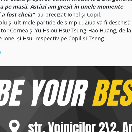
rea pe masă. Astăzi am greșit în unele momente
 a fost cheia”
, au precizat Ionel și Copil.
 şi ultimele partide de simplu. Ziua va fi deschisă
ictor Cornea şi Yu Hsiou Hsu/Tsung-Hao Huang, de la
 Ionel şi Hsu, respectiv pe Copil şi Tseng.