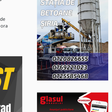
 de
 ora