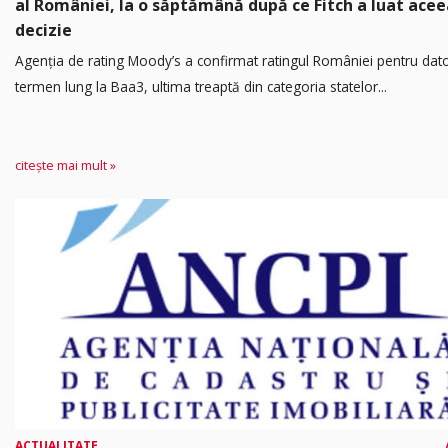
al României, la o săptămână după ce Fitch a luat acee
decizie
Agenția de rating Moody’s a confirmat ratingul României pentru dato
termen lung la Baa3, ultima treaptă din categoria statelor...
citește mai mult »
ACTUALITATE