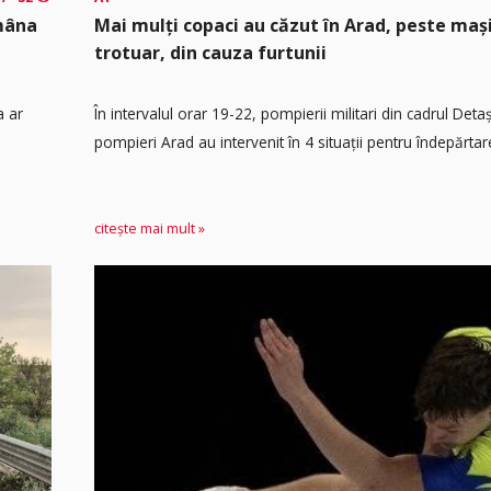
ămâna
Mai mulți copaci au căzut în Arad, peste maș
trotuar, din cauza furtunii
a ar
În intervalul orar 19-22, pompierii militari din cadrul Det
pompieri Arad au intervenit în 4 situații pentru îndepărtare
citește mai mult »