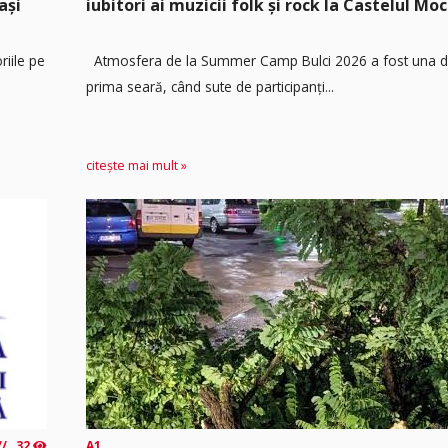
ași
iubitori ai muzicii folk și rock la Castelul Moc
riile pe
Atmosfera de la Summer Camp Bulci 2026 a fost una de
prima seară, când sute de participanți...
citește mai mult »
32
A1