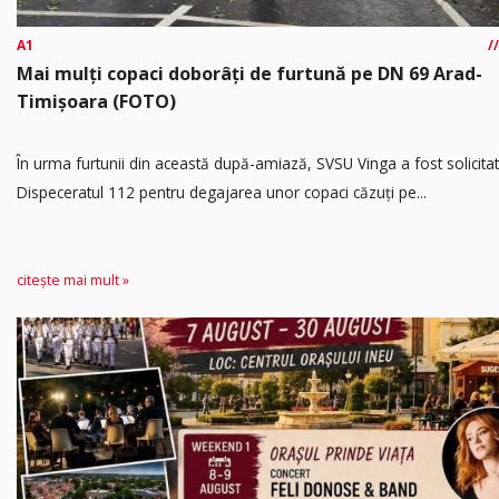
A1
Mai mulți copaci doborâți de furtună pe DN 69 Arad-
Timișoara (FOTO)
În urma furtunii din această după-amiază, SVSU Vinga a fost solicitat
Dispeceratul 112 pentru degajarea unor copaci căzuți pe...
citește mai mult »