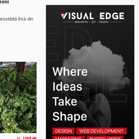
ioni
osebită încă din
1068