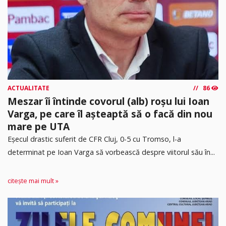
ACTUALITATE
86
Meszar îi întinde covorul (alb) roșu lui Ioan
Varga, pe care îl așteaptă să o facă din nou
mare pe UTA
Eșecul drastic suferit de CFR Cluj, 0-5 cu Tromso, l-a
determinat pe Ioan Varga să vorbească despre viitorul său în...
citește mai mult »