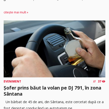
citește mai mult »
EVENIMENT
37
Șofer prins băut la volan pe DJ 791, în zona
Sântana
Un bărbat de 45 de ani, din Sântana, este cercetat după ce a
fost depistat conducând un autoturism pe...