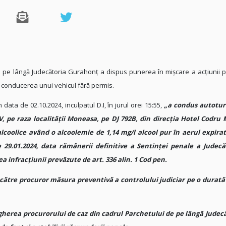
de pe lângă Judecătoria Gurahonţ a
dispus punerea în mişcare a acţiunii 
e
conducerea unui vehicul fără permis.
n data de 02.10.2024, inculpatul D.I, în jurul orei 15:55,
„a condus autotur
 pe raza localității Moneasa, pe DJ 792B, din direcția Hotel Codr
lcoolice având o alcoolemie de 1,14 mg/l alcool pur în aerul expirat
9.01.2024, data rămânerii definitive a Sentinței penale a Judecă
 infracțiunii prevăzute de art. 336 alin. 1 Cod pen.
e către procuror măsura preventivă a controlului judiciar pe o durată
gherea procurorului de caz din cadrul Parchetului de pe lângă Judec