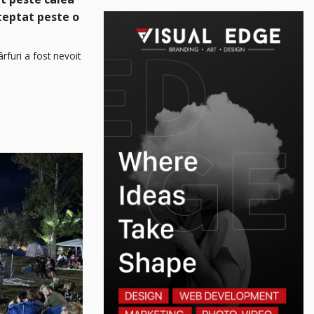
șteptat peste o
rfuri a fost nevoit