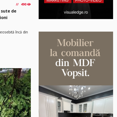
490
 sute de
ioni
osebită încă din