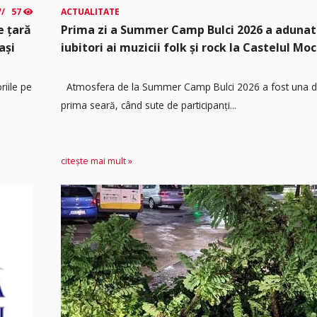
57
ACTUALITATE
e țară
Prima zi a Summer Camp Bulci 2026 a adunat
ași
iubitori ai muzicii folk și rock la Castelul Moc
riile pe
Atmosfera de la Summer Camp Bulci 2026 a fost una de
prima seară, când sute de participanți...
citește mai mult »