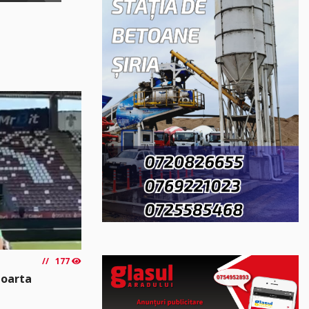
177
poarta