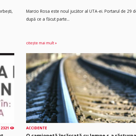
rbești,
Marcio Rosa este noul jucător al UTA-ei. Portarul de 29 d
după ce a făcut parte...
citește mai mult »
2321
ACCIDENTE
ut
O camionetă încărcată cu lemne s-a răsturna