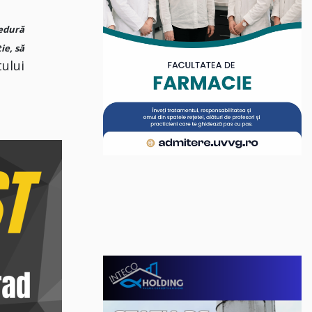
edură
ie, să
ului