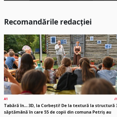
Recomandările redacției
A1
Tabără în… 3D, la Corbești! De la textură la structură 
săptămână în care 55 de copii din comuna Petriș au