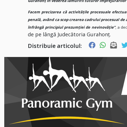
Gurahonţ în vederea lămuririi tuturor împrejurărilor de
Facem precizarea că activităţile procesuale efectua
penală, având ca scop crearea cadrului procesual de ad
înfrângă principiul prezumţiei de nevinovăţie”
, a de
de pe lângă Judecătoria Gurahonţ.
Distribuie articolul: