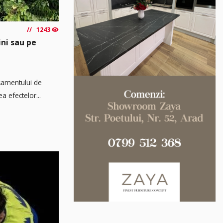
1243
ini sau pe
așamentului de
a efectelor...