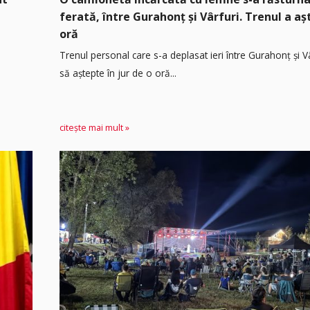
ferată, între Gurahonț și Vârfuri. Trenul a a
oră
Trenul personal care s-a deplasat ieri între Gurahonț și Vâ
să aștepte în jur de o oră...
citește mai mult »