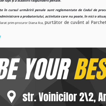
 fapt şi a stabilirii răspunderii penale.
te în cursul urmăririi penale
sunt reglementate de Codul de proc
ministrare a probatoriului, activitate care nu poate, în nici o situaţ
purtător de cuvânt al Parchet
clarat prim-procuror Diana Ilca,