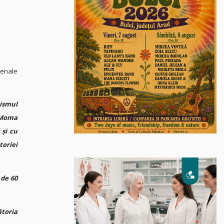
penale
ismul
u Moma
 şi cu
toriei
 de 60
ătoria