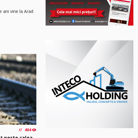
e ani vine la Arad
404
t peste calea