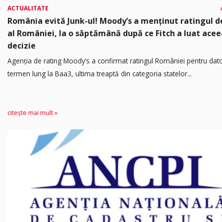
ACTUALITATE
România evită Junk-ul! Moody’s a menținut ratingul d
al României, la o săptămână după ce Fitch a luat acee
decizie
Agenția de rating Moody’s a confirmat ratingul României pentru dato
termen lung la Baa3, ultima treaptă din categoria statelor...
citește mai mult »