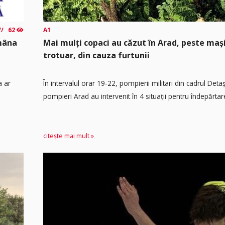
62
A1
ămâna
Mai mulți copaci au căzut în Arad, peste maș
trotuar, din cauza furtunii
a ar
În intervalul orar 19-22, pompierii militari din cadrul Det
pompieri Arad au intervenit în 4 situații pentru îndepărtare
citește mai mult »