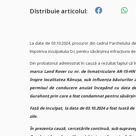
Distribuie articolul:
La data de 03.10.2024, procuror din cadrul Parchetului 
împotriva inculpatului D.I, pentru săvârşirea infracţiunii d
Din probatoriul administrat în cauză a rezultat faptul că
î
marca Land Rover cu nr. de înmatriculare AR-15-HNV,
înspre localitatea Rănușa, sub influenţa băuturilor a
permisul de conducere anulat începând cu data de 2
Gurahonț prin care a fost condamnat pentru săvârșirea
Faţă de inculpat, la data de 03.10.2024 a fost luată d
zile.
În prezenta cauză, cercetările continuă, sub suprave