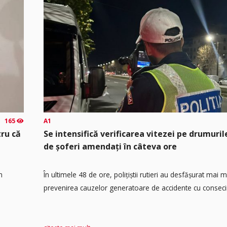
165
A1
tru că
Se intensifică verificarea vitezei pe drumuril
de șoferi amendați în câteva ore
n
În ultimele 48 de ore, polițiștii rutieri au desfășurat mai 
prevenirea cauzelor generatoare de accidente cu consecin