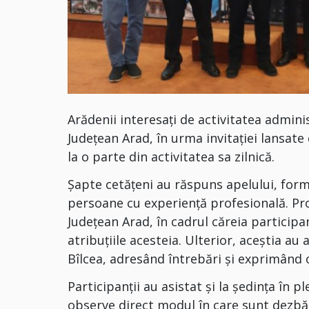
Arădenii interesați de activitatea adminis
Județean Arad, în urma invitației lansate 
la o parte din activitatea sa zilnică.
Șapte cetățeni au răspuns apelului, formâ
persoane cu experiență profesională. Pr
Județean Arad, în cadrul căreia participanț
atribuțiile acesteia. Ulterior, aceștia au
Bîlcea, adresând întrebări și exprimând o
Participanții au asistat și la ședința în p
observe direct modul în care sunt dezbăt