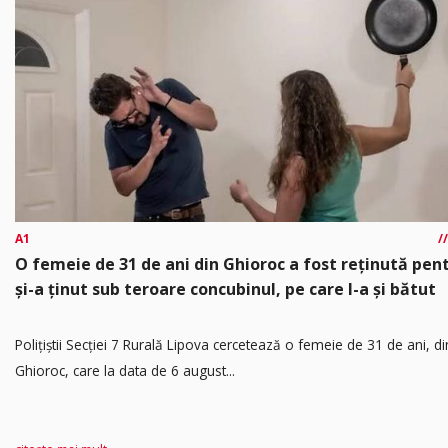
A1
O femeie de 31 de ani din Ghioroc a fost reținută pen
și-a ținut sub teroare concubinul, pe care l-a și bătut
​Polițiștii Secției 7 Rurală Lipova cercetează o femeie de 31 de ani, di
Ghioroc, care la data de 6 august...