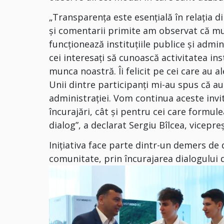
„Transparența este esențială în relația d
și comentarii primite am observat că mul
funcționează instituțiile publice și admin
cei interesați să cunoască activitatea ins
munca noastră. Îi felicit pe cei care au a
Unii dintre participanți mi-au spus că au
administrației. Vom continua aceste invit
încurajări, cât și pentru cei care formule
dialog”, a declarat Sergiu Bîlcea, vicepre
Inițiativa face parte dintr-un demers de
comunitate, prin încurajarea dialogului di