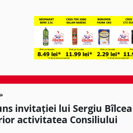
s invitației lui Sergiu Bîlcea
rior activitatea Consiliului