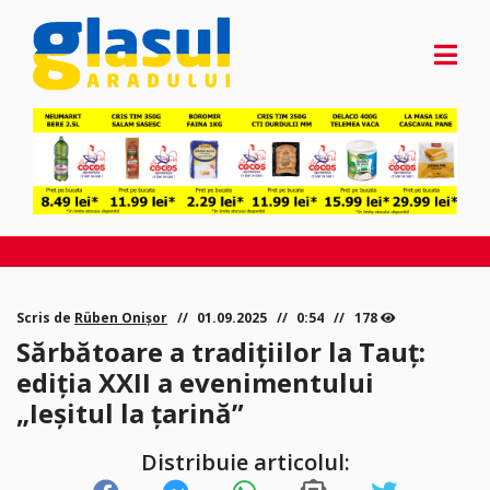
Scris de
Rüben Onișor
01.09.2025
0:54
178
Sărbătoare a tradițiilor la Tauț:
ediția XXII a evenimentului
„Ieșitul la țarină”
Distribuie articolul: