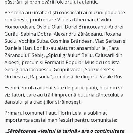
păstrării și promovării folclorului autentic.
Pe scenă au urcat artiști consacrați ai muzicii populare
românești, printre care Violeta Gherman, Ovidiu
Homorodean, Ovidiu Olari, Dorel Brîncoceanu, Andrei
Gurău, Sabina Dobra, Alexandru Zărădeanu, Roxana
Suciu, Vochița Suba, Cosmina Brăndean, Vlad Șerban și
Daniela Han. Lor li s-au alăturat ansamblurile „Țara
Zărăndului” Sebiș, „Spicul grâului” Beliu, Călușarii din
Aldești, precum și Formația Popular Music cu solista
Georgiana Iacobescu, Grupul vocal „Sânzienele” și
Orchestra „Rapsodia”, condusă de dirijorul Vasile Rus.
Evenimentul a adunat sute de participanți, localnici și
vizitatori, care au trăit împreună bucuria cântecului, a
dansului și a tradițiilor strămoșești.
Primarul comunei Tauț, Florin Lela, a subliniat
importanța acestei manifestări pentru comunitate:
„Sărbătoarea «Ieșitul la țarină» are o continuitate