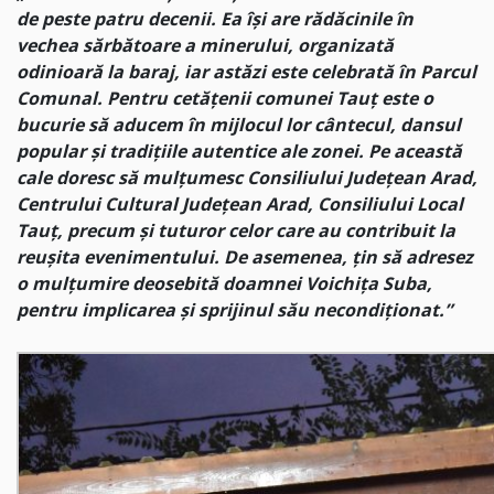
de peste patru decenii. Ea își are rădăcinile în
vechea sărbătoare a minerului, organizată
odinioară la baraj, iar astăzi este celebrată în Parcul
Comunal. Pentru cetățenii comunei Tauț este o
bucurie să aducem în mijlocul lor cântecul, dansul
popular și tradițiile autentice ale zonei. Pe această
cale doresc să mulțumesc Consiliului Județean Arad,
Centrului Cultural Județean Arad, Consiliului Local
Tauț, precum și tuturor celor care au contribuit la
reușita evenimentului. De asemenea, țin să adresez
o mulțumire deosebită doamnei Voichița Suba,
pentru implicarea și sprijinul său necondiționat.”