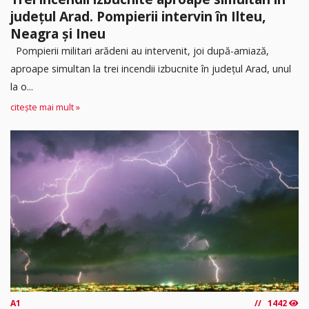
județul Arad. Pompierii intervin în Ilteu,
Neagra și Ineu
Pompierii militari arădeni au intervenit, joi după-amiază,
aproape simultan la trei incendii izbucnite în județul Arad, unul
la o...
citește mai mult »
A1
1442