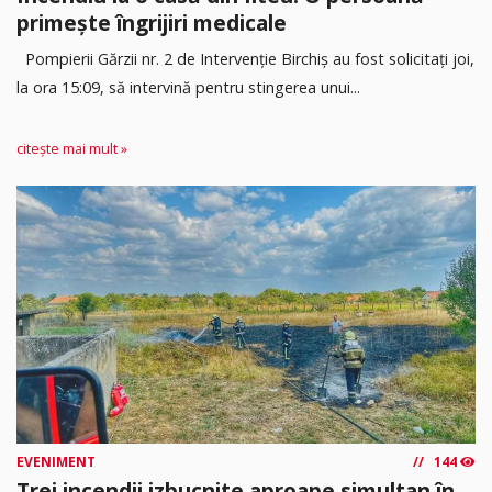
primește îngrijiri medicale
Pompierii Gărzii nr. 2 de Intervenție Birchiș au fost solicitați joi,
la ora 15:09, să intervină pentru stingerea unui...
citește mai mult »
EVENIMENT
144
Trei incendii izbucnite aproape simultan în