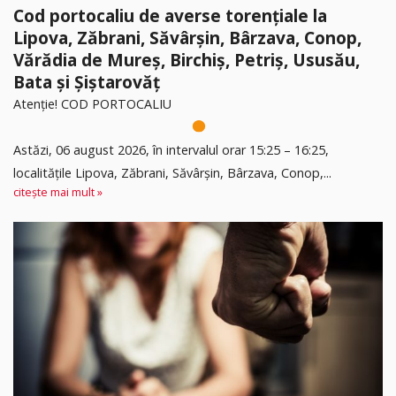
Cod portocaliu de averse torențiale la
Lipova, Zăbrani, Săvârșin, Bârzava, Conop,
Vărădia de Mureș, Birchiș, Petriș, Ususău,
Bata și Șiștarovăț
Atenție! COD PORTOCALIU
Astăzi, 06 august 2026, în intervalul orar 15:25 – 16:25,
localitățile Lipova, Zăbrani, Săvârșin, Bârzava, Conop,...
citește mai mult »