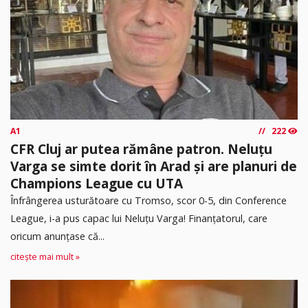
A1
222
CFR Cluj ar putea rămâne patron. Neluțu
Varga se simte dorit în Arad și are planuri de
Champions League cu UTA
Înfrângerea usturătoare cu Tromso, scor 0-5, din Conference
League, i-a pus capac lui Neluțu Varga! Finanțatorul, care
oricum anunțase că...
citește mai mult »