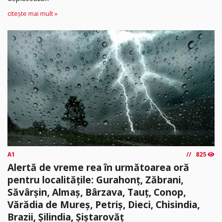
citește mai mult »
A1
825
Alertă de vreme rea în următoarea oră
pentru localitățile: Gurahonț, Zăbrani,
Săvârșin, Almaș, Bârzava, Tauț, Conop,
Vărădia de Mureș, Petriș, Dieci, Chisindia,
Brazii, Șilindia, Șiștarovăț