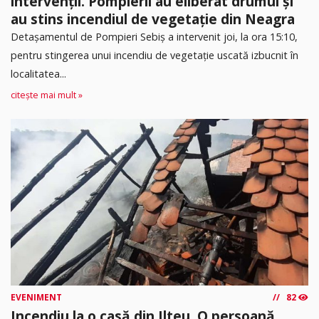
intervenții. Pompierii au eliberat drumul și
au stins incendiul de vegetație din Neagra
Detașamentul de Pompieri Sebiș a intervenit joi, la ora 15:10,
pentru stingerea unui incendiu de vegetație uscată izbucnit în
localitatea...
citește mai mult »
EVENIMENT
82
Incendiu la o casă din Ilteu. O persoană