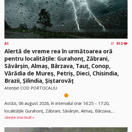
A1
813
Alertă de vreme rea în următoarea oră
pentru localitățile: Gurahonț, Zăbrani,
Săvârșin, Almaș, Bârzava, Tauț, Conop,
Vărădia de Mureș, Petriș, Dieci, Chisindia,
Brazii, Șilindia, Șiștarovăț
Atenție! COD PORTOCALIU
Astăzi, 06 august 2026, în intervalul orar 16:25 – 17:20,
localitățile Gurahonț, Zăbrani, Săvârșin, Almaș, Bârzava,...
citește mai mult »