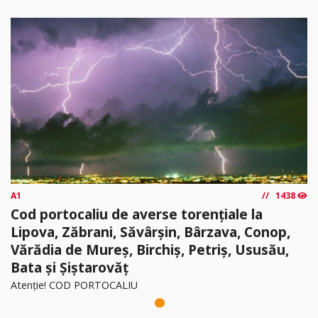
A1
1438
Cod portocaliu de averse torențiale la
Lipova, Zăbrani, Săvârșin, Bârzava, Conop,
Vărădia de Mureș, Birchiș, Petriș, Ususău,
Bata și Șiștarovăț
Atenție! COD PORTOCALIU