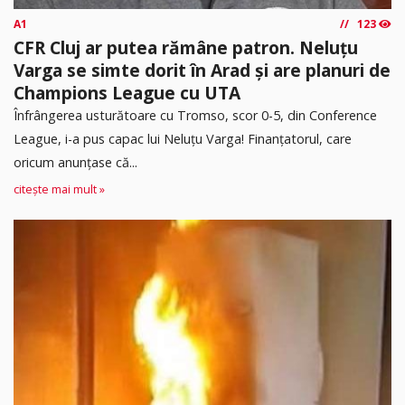
A1
123
CFR Cluj ar putea rămâne patron. Neluțu
Varga se simte dorit în Arad și are planuri de
Champions League cu UTA
Înfrângerea usturătoare cu Tromso, scor 0-5, din Conference
League, i-a pus capac lui Neluțu Varga! Finanțatorul, care
oricum anunțase că...
citește mai mult »