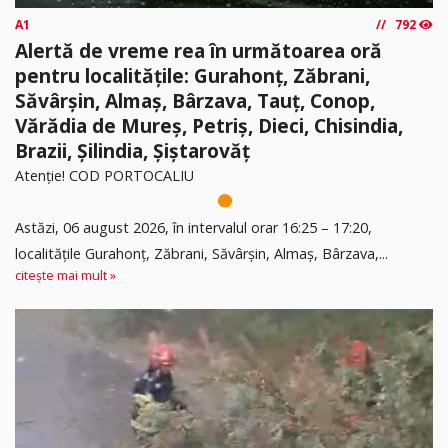
A1
792
Alertă de vreme rea în următoarea oră
pentru localitățile: Gurahonț, Zăbrani,
Săvârșin, Almaș, Bârzava, Tauț, Conop,
Vărădia de Mureș, Petriș, Dieci, Chisindia,
Brazii, Șilindia, Șiștarovăț
Atenție! COD PORTOCALIU
Astăzi, 06 august 2026, în intervalul orar 16:25 – 17:20,
localitățile Gurahonț, Zăbrani, Săvârșin, Almaș, Bârzava,...
citește mai mult »