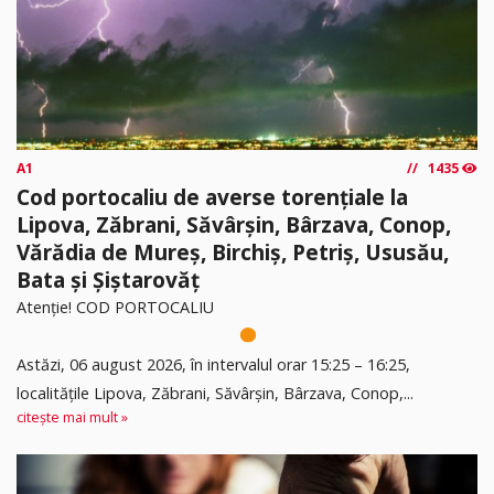
A1
1435
Cod portocaliu de averse torențiale la
Lipova, Zăbrani, Săvârșin, Bârzava, Conop,
Vărădia de Mureș, Birchiș, Petriș, Ususău,
Bata și Șiștarovăț
Atenție! COD PORTOCALIU
Astăzi, 06 august 2026, în intervalul orar 15:25 – 16:25,
localitățile Lipova, Zăbrani, Săvârșin, Bârzava, Conop,...
citește mai mult »