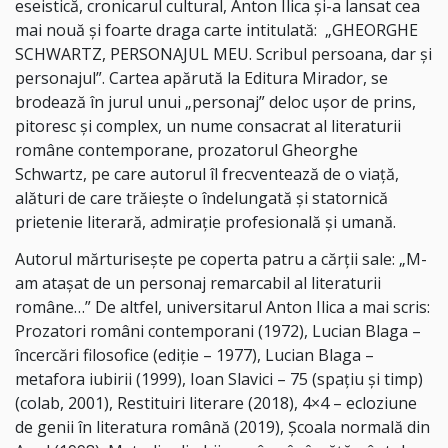
eseistică, cronicarul cultural, Anton Ilica și-a lansat cea
mai nouă și foarte draga carte intitulată: „GHEORGHE
SCHWARTZ, PERSONAJUL MEU. Scribul persoana, dar și
personajul”. Cartea apărută la Editura Mirador, se
brodează în jurul unui „personaj” deloc ușor de prins,
pitoresc și complex, un nume consacrat al literaturii
române contemporane, prozatorul Gheorghe
Schwartz, pe care autorul îl frecventează de o viață,
alături de care trăiește o îndelungată și statornică
prietenie literară, admirație profesională și umană.
Autorul mărturisește pe coperta patru a cărții sale: „M-
am atașat de un personaj remarcabil al literaturii
române…” De altfel, universitarul Anton Ilica a mai scris:
Prozatori români contemporani (1972), Lucian Blaga –
încercări filosofice (ediţie – 1977), Lucian Blaga –
metafora iubirii (1999), Ioan Slavici – 75 (spaţiu şi timp)
(colab, 2001), Restituiri literare (2018), 4×4 – ecloziune
de genii în literatura română (2019), Şcoala normală din