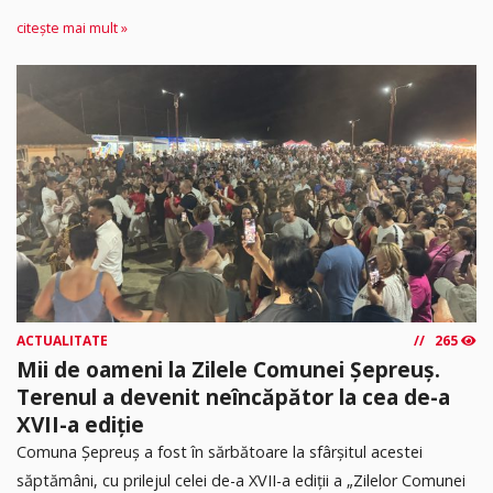
citește mai mult »
ACTUALITATE
265
Mii de oameni la Zilele Comunei Șepreuș.
Terenul a devenit neîncăpător la cea de-a
XVII-a ediție
Comuna Șepreuș a fost în sărbătoare la sfârșitul acestei
săptămâni, cu prilejul celei de-a XVII-a ediții a „Zilelor Comunei