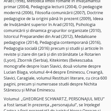
Arad (1998), Metodica limbii române în învăţământul
primar (2004), Pedagogia lecturii (2004), O pedagogie
modernă (2006), Filosofia comunicării (2007), Doctrine
pedagogice de la origini până în prezent (2009), Ideea
de învățământ superior în Arad (2010), Psihologia
comunicării şi dinamica grupurilor organizate (2010),
Istoricul Preparandiei din Arad (2012), Medalioane
pedagogice (2014), Pedagogia contemporană (2016),
Pedagogia socială (2016) precum şi studii şi articole în
reviste şi ziare din ţară şi din străinătate Le Rotarien
(Lyon), Zbornik (Serbia), Kitekintes (Bekescsaba.
monografie despre Ioan Slavici, două volume despre
Lucian Blaga, volumul 4×4 despre Eminescu, Creangă,
Slavici, Caragiale, volumul Restituiri literare, cu circa 600
pagini, precum şi numeroase studii despre Nichita
Stănescu şi Mihai Eminescu.
Volumul „GHEORGHE SCHWARTZ, PERSONAJUL MEU”
a fost lansat în prezența „personajului”, se înțelege!
Cartea a fost prezentată de juristul Horea Oprean și