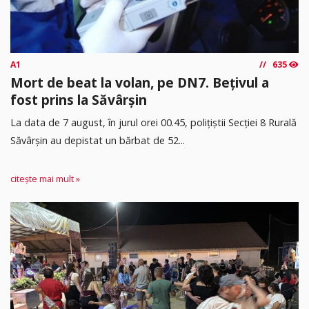
A1
635
Mort de beat la volan, pe DN7. Bețivul a
fost prins la Săvârșin
​La data de 7 august, în jurul orei 00.45, polițiștii Secției 8 Rurală
Săvârșin au depistat un bărbat de 52...
citește mai mult »