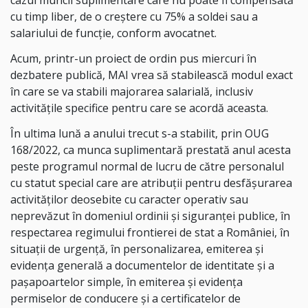
cazul muncii suplimentare care nu poate fi compensată
cu timp liber, de o creștere cu 75% a soldei sau a
salariului de funcţie, conform avocatnet.
Acum, printr-un proiect de ordin pus miercuri în
dezbatere publică, MAI vrea să stabilească modul exact
în care se va stabili majorarea salarială, inclusiv
activitățile specifice pentru care se acordă aceasta.
În ultima lună a anului trecut s-a stabilit, prin OUG
168/2022, ca munca suplimentară prestată anul acesta
peste programul normal de lucru de către personalul
cu statut special care are atribuţii pentru desfăşurarea
activităţilor deosebite cu caracter operativ sau
neprevăzut în domeniul ordinii şi siguranţei publice, în
respectarea regimului frontierei de stat a României, în
situaţii de urgenţă, în personalizarea, emiterea şi
evidenţa generală a documentelor de identitate şi a
paşapoartelor simple, în emiterea şi evidenţa
permiselor de conducere şi a certificatelor de