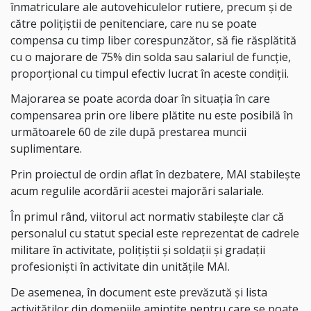
înmatriculare ale autovehiculelor rutiere, precum şi de
către poliţiştii de penitenciare, care nu se poate
compensa cu timp liber corespunzător, să fie răsplătită
cu o majorare de 75% din solda sau salariul de funcţie,
proporţional cu timpul efectiv lucrat în aceste condiţii.
Majorarea se poate acorda doar în situația în care
compensarea prin ore libere plătite nu este posibilă în
următoarele 60 de zile după prestarea muncii
suplimentare.
Prin proiectul de ordin aflat în dezbatere, MAI stabilește
acum regulile acordării acestei majorări salariale.
În primul rând, viitorul act normativ stabilește clar că
personalul cu statut special este reprezentat de cadrele
militare în activitate, poliţiştii şi soldaţii şi gradaţii
profesionişti în activitate din unităţile MAI.
De asemenea, în document este prevăzută și lista
activităților din domeniile amintite pentru care se poate