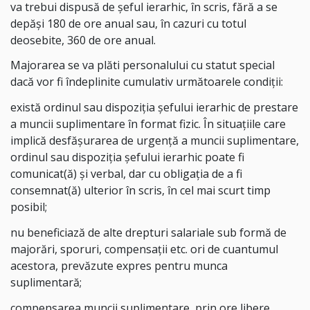
va trebui dispusă de şeful ierarhic, în scris, fără a se
depăşi 180 de ore anual sau, în cazuri cu totul
deosebite, 360 de ore anual.
Majorarea se va plăti personalului cu statut special
dacă vor fi îndeplinite cumulativ următoarele condiţii:
există ordinul sau dispoziţia şefului ierarhic de prestare
a muncii suplimentare în format fizic. În situaţiile care
implică desfăşurarea de urgenţă a muncii suplimentare,
ordinul sau dispoziţia şefului ierarhic poate fi
comunicat(ă) şi verbal, dar cu obligaţia de a fi
consemnat(ă) ulterior în scris, în cel mai scurt timp
posibil;
nu beneficiază de alte drepturi salariale sub formă de
majorări, sporuri, compensaţii etc. ori de cuantumul
acestora, prevăzute expres pentru munca
suplimentară;
compensarea muncii suplimentare, prin ore libere