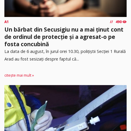
A1
490
Un bărbat din Secusigiu nu a mai ținut cont
de ordinul de protecție și a agresat-o pe
fosta concubină
​La data de 6 august, în jurul orei 10.30, polițiștii Secției 1 Rurală
Arad au fost sesizați despre faptul că...
citește mai mult »