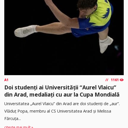
A1
1161
Doi studenți ai Universității “Aurel Vlaicu”
din Arad, medaliați cu aur la Cupa Mondială
Universitatea „Aurel Vlaicu” din Arad are doi studenți de „aur”.
Vlăduț Popa, membru al CS Universitatea Arad și Melissa
Fărcuța...
citește mai mult »