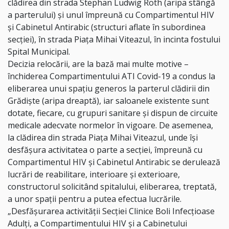
clădirea din strada Stephan Ludwig Roth (aripa stângă
a parterului) și unul împreună cu Compartimentul HIV
și Cabinetul Antirabic (structuri aflate în subordinea
secției), în strada Piața Mihai Viteazul, în incinta fostului
Spital Municipal.
Decizia relocării, are la bază mai multe motive –
închiderea Compartimentului ATI Covid-19 a condus la
eliberarea unui spațiu generos la parterul clădirii din
Grădiște (aripa dreaptă), iar saloanele existente sunt
dotate, fiecare, cu grupuri sanitare și dispun de circuite
medicale adecvate normelor în vigoare. De asemenea,
la clădirea din strada Piața Mihai Viteazul, unde își
desfășura activitatea o parte a secției, împreună cu
Compartimentul HIV și Cabinetul Antirabic se derulează
lucrări de reabilitare, interioare și exterioare,
constructorul solicitând spitalului, eliberarea, treptată,
a unor spații pentru a putea efectua lucrările.
„Desfășurarea activității Secției Clinice Boli Infecțioase
Adulți, a Compartimentului HIV și a Cabinetului