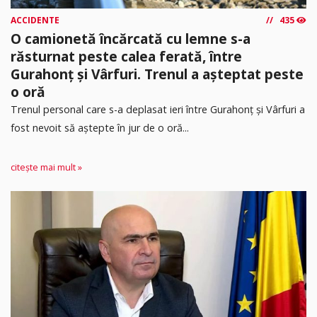
ACCIDENTE
435
O camionetă încărcată cu lemne s-a
răsturnat peste calea ferată, între
Gurahonț și Vârfuri. Trenul a așteptat peste
o oră
Trenul personal care s-a deplasat ieri între Gurahonț și Vârfuri a
fost nevoit să aștepte în jur de o oră...
citește mai mult »