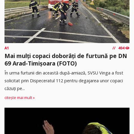
A1
404
Mai mulți copaci doborâți de furtună pe DN
69 Arad-Timișoara (FOTO)
În urma furtunii din această după-amiază, SVSU Vinga a fost
solicitat prin Dispeceratul 112 pentru degajarea unor copaci
căzuți pe...
citește mai mult »