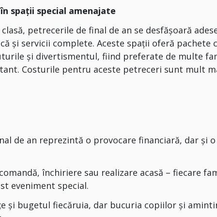
în spații special amenajate
 clasă, petrecerile de final de an se desfășoară ades
acă și servicii complete. Aceste spații oferă pachete 
turile și divertismentul, fiind preferate de multe fam
ant. Costurile pentru aceste petreceri sunt mult m
inal de an reprezintă o provocare financiară, dar și o
 comandă, închiriere sau realizare acasă – fiecare fam
st eveniment special.
țe și bugetul fiecăruia, dar bucuria copiilor și aminti