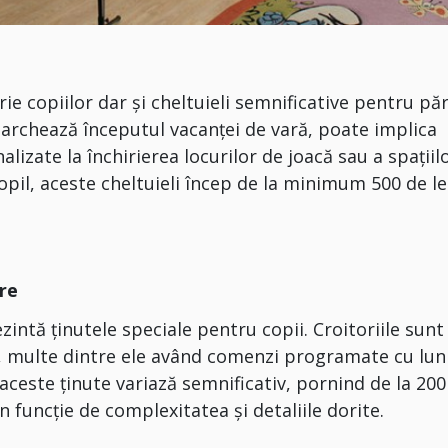
ie copiilor dar și cheltuieli semnificative pentru pări
rchează începutul vacanței de vară, poate implica
alizate la închirierea locurilor de joacă sau a spațiilo
opil, aceste cheltuieli încep de la minimum 500 de lei
are
zintă ținutele speciale pentru copii. Croitoriile sunt
ă, multe dintre ele având comenzi programate cu lun
 aceste ținute variază semnificativ, pornind de la 200
în funcție de complexitatea și detaliile dorite.