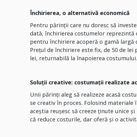
Închirierea, o alternativă economică
Pentru părinții care nu doresc să investe
dată, închirierea costumelor reprezintă o
pentru închiriere acoperă o gamă largă de 
Prețul de închiriere este fix, de 50 de le
lei, returnabilă la înapoierea costumului
Soluții creative: costumații realizate a
Unii părinți aleg să realizeze acasă cos
se creativ în proces. Folosind materiale
aceștia reușesc să creeze ținute unice și
că reduce costurile, dar oferă și o activi