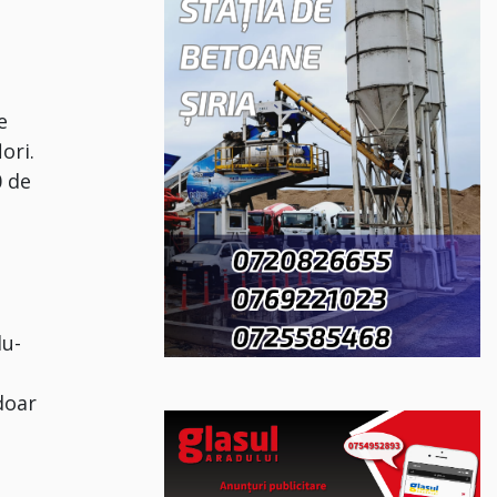
e
ori.
0 de
du-
doar