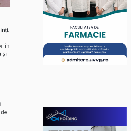
nți.
r în
 și
i
 de