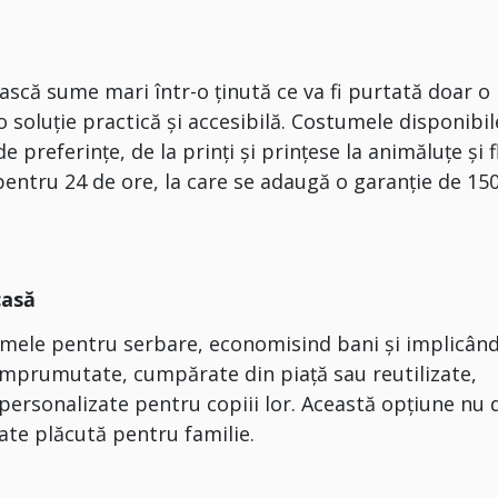
ască sume mari într-o ținută ce va fi purtată doar o
 soluție practică și accesibilă. Costumele disponibil
preferințe, de la prinți și prințese la animăluțe și fl
i pentru 24 de ore, la care se adaugă o garanție de 15
.
casă
tumele pentru serbare, economisind bani și implicân
 împrumutate, cumpărate din piață sau reutilizate,
 personalizate pentru copiii lor. Această opțiune nu 
tate plăcută pentru familie.