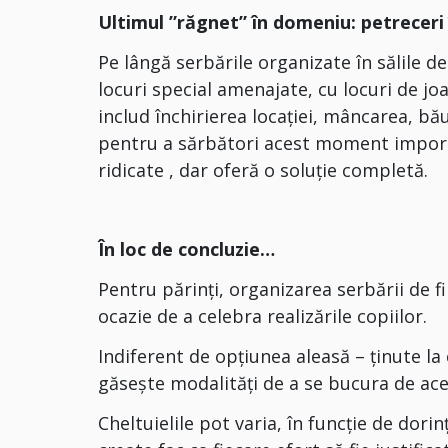
Ultimul ”răgnet” în domeniu: petreceri 
Pe lângă serbările organizate în sălile de
locuri special amenajate, cu locuri de jo
includ închirierea locației, mâncarea, bău
pentru a sărbători acest moment import
ridicate , dar oferă o soluție completă.
În loc de concluzie…
Pentru părinți, organizarea serbării de f
ocazie de a celebra realizările copiilor.
Indiferent de opțiunea aleasă – ținute la
găsește modalități de a se bucura de ace
Cheltuielile pot varia, în funcție de dorin