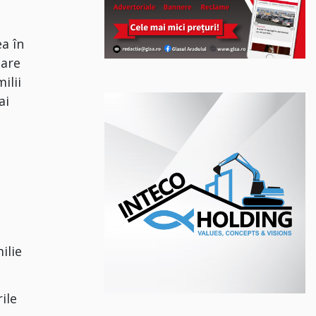
ea în
care
ilii
ai
ilie
rile