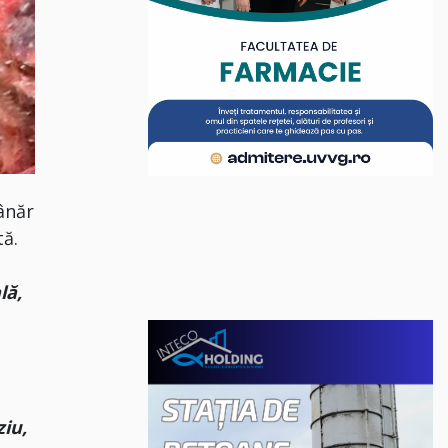
ânăr
tă.
lă,
ziu,