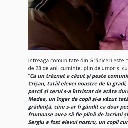
Intreaga comunitate din Grăniceri este c
de 28 de ani, cuminte, plin de umor și cu
“
Ca un trăznet a căzut și peste comuni
Crișan, tatăl elevei noastre de la gradi
parcă și cerul s-a întristat de atâta dur
Medea, un înger de copil și-a văzut tată
grădiniță, cine s-ar fi gândit ca doar pe
frumoase avea să fie plină de lacrimi ș
Sergiu a fost elevul nostru, un copil cu