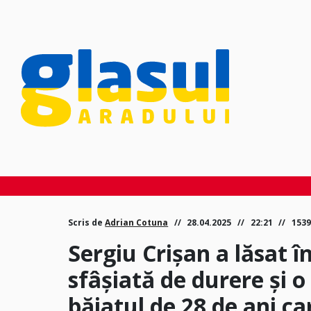
Scris de
Adrian Cotuna
28.04.2025
22:21
1539
Sergiu Crișan a lăsat î
sfâșiată de durere și 
băiatul de 28 de ani ca