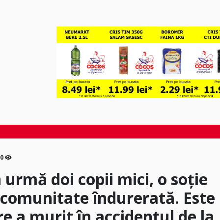
0
n urmă doi copii mici, o soție
o comunitate îndurerată. Este
re a murit în accidentul de la