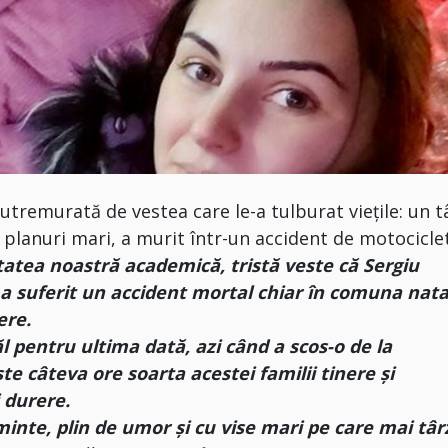
utremurată de vestea care le-a tulburat viețile: un t
 planuri mari, a murit într-un accident de motocicle
tatea noastră academică, tristă veste că Sergiu
, a suferit un accident mortal chiar în comuna nata
ere.
l pentru ultima dată, azi când a scos-o de la
ste câteva ore soarta acestei familii tinere și
i durere.
minte, plin de umor și cu vise mari pe care mai târ