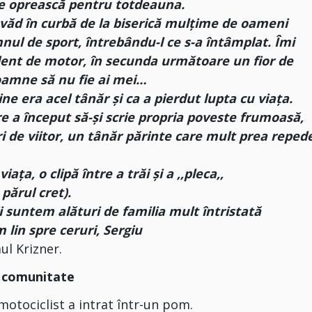
i le oprească pentru totdeauna.
14 văd în curbă de la biserică mulțime de oameni
mnul de sport, întrebându-l ce s-a întâmplat. Îmi
ident de motor, în secunda următoare un fior de
Doamne să nu fie ai mei…
ne era acel tânăr și ca a pierdut lupta cu viața.
re a început să-și scrie propria poveste frumoasă,
ri de viitor, un tânăr părinte care mult prea reped
ața, o clipă între a trăi și a ,,pleca,,
părul cret).
ii suntem alături de familia mult întristată
 lin spre ceruri, Sergiu
ul Krizner.
ă comunitate
 motociclist a intrat într-un pom.