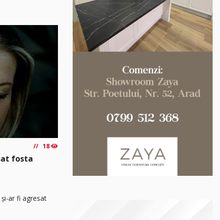
18
sat fosta
și-ar fi agresat