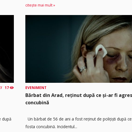
citește mai mult »
17
EVENIMENT
Bărbat din Arad, reținut după ce și-ar fi agre
concubină
re după
Un bărbat de 56 de ani a fost reținut de polițiști după ce 
fosta concubină. Incidentul...