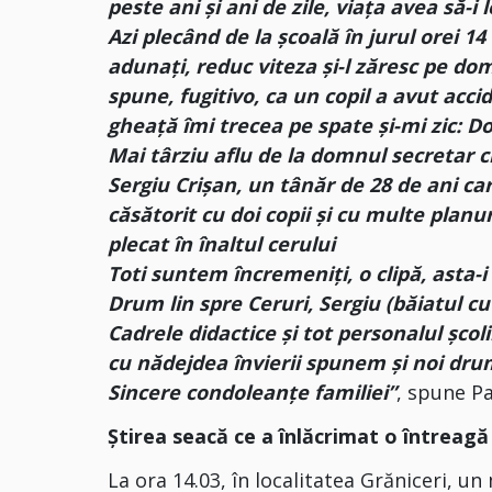
peste ani și ani de zile, viața avea să-
Azi plecând de la școală în jurul orei 
adunați, reduc viteza și-l zăresc pe do
spune, fugitivo, ca un copil a avut acc
gheață îmi trecea pe spate și-mi zic: 
Mai târziu aflu de la domnul secretar ci
Sergiu Crișan, un tânăr de 28 de ani ca
căsătorit cu doi copii și cu multe planu
plecat în înaltul cerului
Toti suntem încremeniți, o clipă, asta-i vi
Drum lin spre Ceruri, Sergiu (băiatul cu 
Cadrele didactice și tot personalul școl
cu nădejdea învierii spunem și noi drum
Sincere condoleanțe familiei”
, spune Pa
Știrea seacă ce a înlăcrimat o întreag
La ora 14.03, în localitatea Grăniceri, un