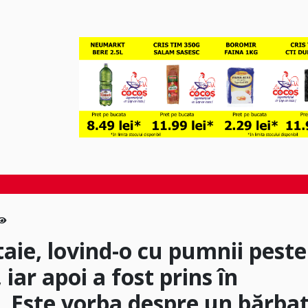
ătaie, lovind-o cu pumnii peste
 iar apoi a fost prins în
. Este vorba despre un bărba