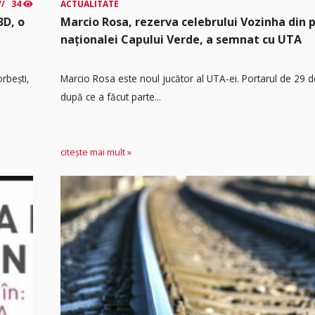
34
ACTUALITATE
3D, o
Marcio Rosa, rezerva celebrului Vozinha din 
naționalei Capului Verde, a semnat cu UTA
rbești,
Marcio Rosa este noul jucător al UTA-ei. Portarul de 29 d
după ce a făcut parte...
citește mai mult »