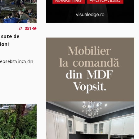
351
 sute de
ioni
osebită încă din