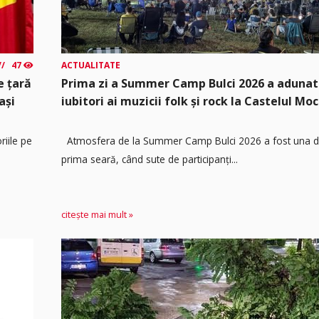
47
ACTUALITATE
e țară
Prima zi a Summer Camp Bulci 2026 a adunat
ași
iubitori ai muzicii folk și rock la Castelul Moc
riile pe
Atmosfera de la Summer Camp Bulci 2026 a fost una de
prima seară, când sute de participanți...
citește mai mult »