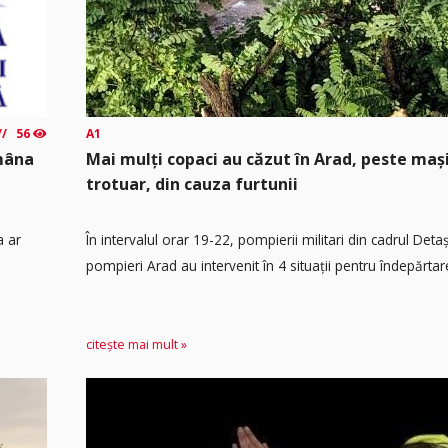
56
A1
ămâna
Mai mulți copaci au căzut în Arad, peste maș
trotuar, din cauza furtunii
a ar
În intervalul orar 19-22, pompierii militari din cadrul Det
pompieri Arad au intervenit în 4 situații pentru îndepărtare
citește mai mult »