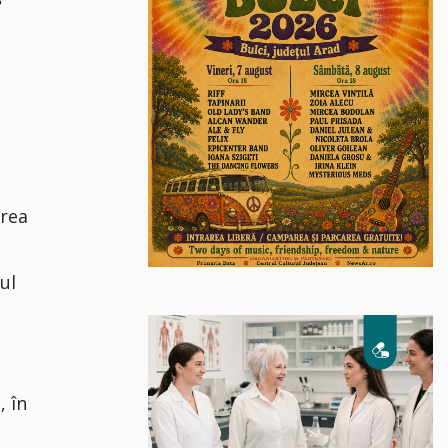
area
iul
, în