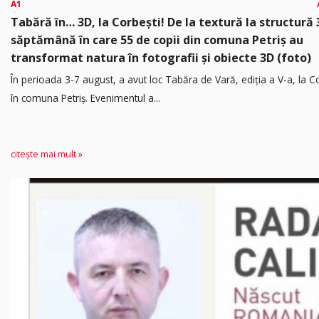
A1
Tabără în… 3D, la Corbești! De la textură la structură 
săptămână în care 55 de copii din comuna Petriș au
transformat natura în fotografii și obiecte 3D (foto)
În perioada 3-7 august, a avut loc Tabăra de Vară, ediția a V-a, la Co
în comuna Petriș. Evenimentul a...
citește mai mult »