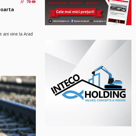
70
poarta
e ani vine la Arad