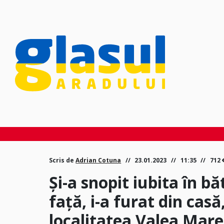
Scris de
Adrian Cotuna
23.01.2023
11:35
712
Și-a snopit iubita în b
față, i-a furat din casă,
localitatea Valea Mare