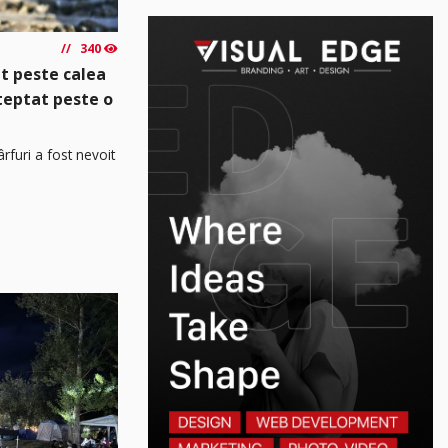
340
t peste calea
șteptat peste o
rfuri a fost nevoit