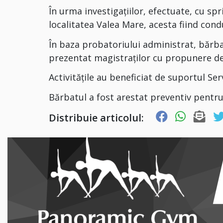
În urma investigațiilor, efectuate, cu sprij
localitatea Valea Mare, acesta fiind cond
În baza probatoriului administrat, bărba
prezentat magistraților cu propunere de
Activitățile au beneficiat de suportul Se
Bărbatul a fost arestat preventiv pentru 
Distribuie articolul: