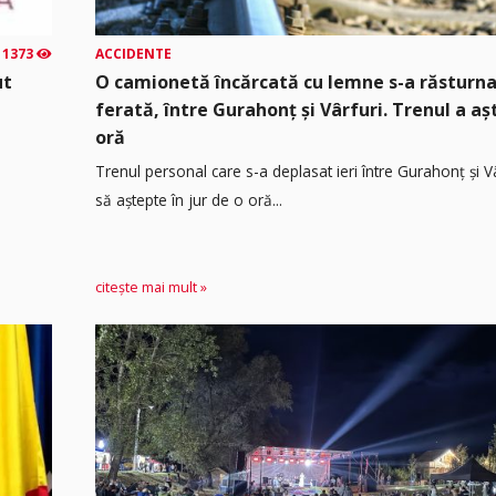
1373
ACCIDENTE
ut
O camionetă încărcată cu lemne s-a răsturna
ferată, între Gurahonț și Vârfuri. Trenul a a
oră
Trenul personal care s-a deplasat ieri între Gurahonț și Vâ
să aștepte în jur de o oră...
citește mai mult »