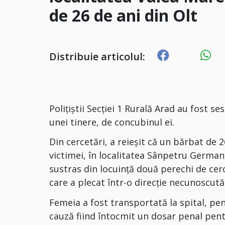
de 26 de ani din Olt
Distribuie articolul:
Polițiștii Secției 1 Rurală Arad au fost se
unei tinere, de concubinul ei.
Din cercetări, a reieșit că un bărbat de 26
victimei, în localitatea Sânpetru German, i
sustras din locuință două perechi de cer
care a plecat într-o direcție necunoscută
Femeia a fost transportată la spital, pen
cauză fiind întocmit un dosar penal pentru