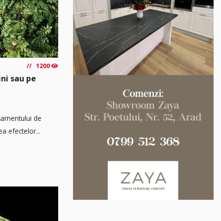
1200
ini sau pe
așamentului de
a efectelor...