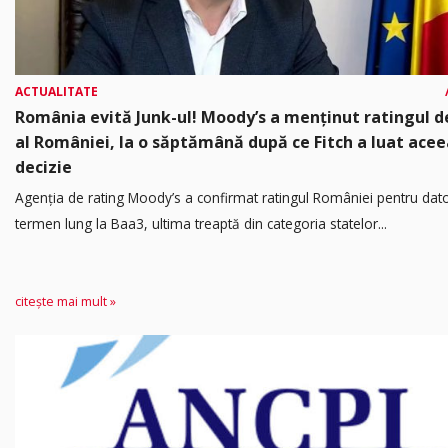
ACTUALITATE
România evită Junk-ul! Moody’s a menținut ratingul d
al României, la o săptămână după ce Fitch a luat acee
decizie
Agenția de rating Moody’s a confirmat ratingul României pentru dato
termen lung la Baa3, ultima treaptă din categoria statelor...
citește mai mult »