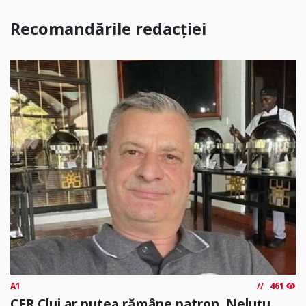
Recomandările redacției
A1
461
CFR Cluj ar putea rămâne patron. Neluțu