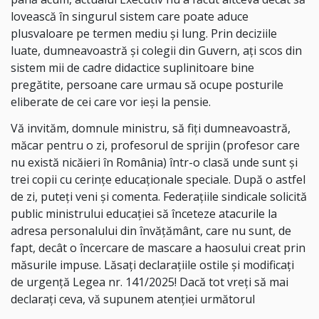
lovească în singurul sistem care poate aduce
plusvaloare pe termen mediu și lung. Prin deciziile
luate, dumneavoastră și colegii din Guvern, ați scos din
sistem mii de cadre didactice suplinitoare bine
pregătite, persoane care urmau să ocupe posturile
eliberate de cei care vor ieși la pensie.
Vă invităm, domnule ministru, să fiți dumneavoastră,
măcar pentru o zi, profesorul de sprijin (profesor care
nu există nicăieri în România) într-o clasă unde sunt și
trei copii cu cerințe educaționale speciale. După o astfel
de zi, puteți veni și comenta. Federațiile sindicale solicită
public ministrului educației să înceteze atacurile la
adresa personalului din învățământ, care nu sunt, de
fapt, decât o încercare de mascare a haosului creat prin
măsurile impuse. Lăsați declarațiile ostile și modificați
de urgență Legea nr. 141/2025! Dacă tot vreți să mai
declarați ceva, vă supunem atenției următorul