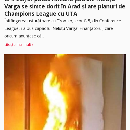
Varga se simte dorit în Arad și are planuri de
Champions League cu UTA
Înfrângerea usturătoare cu Tromso, scor 0-5, din Conference
League, i-a pus capac lui Neluțu Varga! Finanțatorul, care
oricum anunțase că...
citește mai mult »