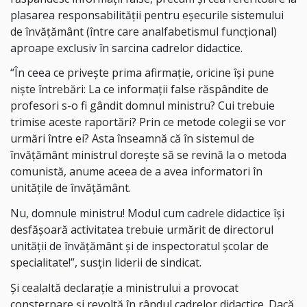
plasarea responsabilității pentru eșecurile sistemului
de învățământ (între care analfabetismul funcțional)
aproape exclusiv în sarcina cadrelor didactice.
“În ceea ce privește prima afirmație, oricine își pune
niște întrebări: La ce informații false răspândite de
profesori s-o fi gândit domnul ministru? Cui trebuie
trimise aceste raportări? Prin ce metode colegii se vor
urmări între ei? Asta înseamnă că în sistemul de
învățământ ministrul dorește să se revină la o metoda
comunistă, anume aceea de a avea informatori în
unitățile de învățământ.
Nu, domnule ministru! Modul cum cadrele didactice își
desfășoară activitatea trebuie urmărit de directorul
unității de învățământ și de inspectoratul școlar de
specialitate!”, susțin liderii de sindicat.
Și cealaltă declarație a ministrului a provocat
consternare și revoltă în rândul cadrelor didactice. Dacă