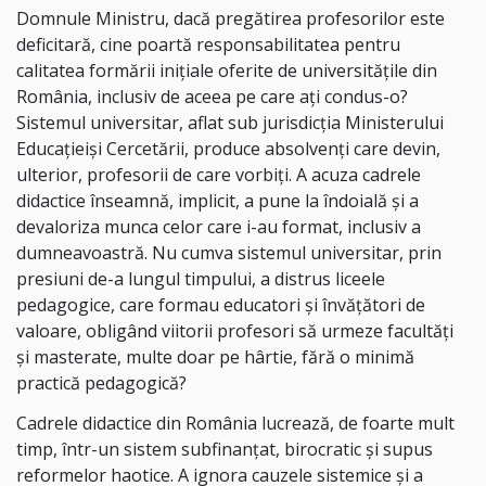
Domnule Ministru, dacă pregătirea profesorilor este
deficitară, cine poartă responsabilitatea pentru
calitatea formării inițiale oferite de universitățile din
România, inclusiv de aceea pe care ați condus-o?
Sistemul universitar, aflat sub jurisdicția Ministerului
Educațieiși Cercetării, produce absolvenți care devin,
ulterior, profesorii de care vorbiți. A acuza cadrele
didactice înseamnă, implicit, a pune la îndoială și a
devaloriza munca celor care i-au format, inclusiv a
dumneavoastră. Nu cumva sistemul universitar, prin
presiuni de-a lungul timpului, a distrus liceele
pedagogice, care formau educatori și învățători de
valoare, obligând viitorii profesori să urmeze facultăți
și masterate, multe doar pe hârtie, fără o minimă
practică pedagogică?
Cadrele didactice din România lucrează, de foarte mult
timp, într-un sistem subfinanțat, birocratic și supus
reformelor haotice. A ignora cauzele sistemice și a