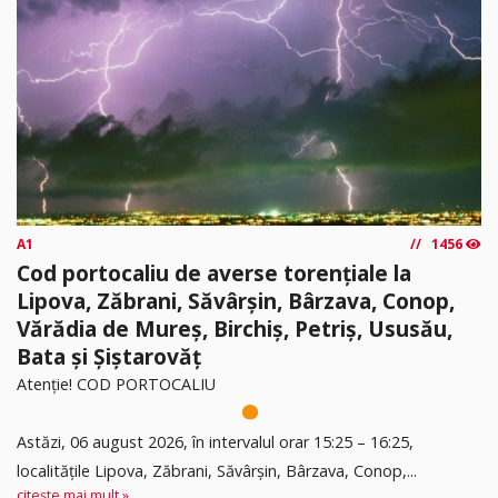
A1
1456
Cod portocaliu de averse torențiale la
Lipova, Zăbrani, Săvârșin, Bârzava, Conop,
Vărădia de Mureș, Birchiș, Petriș, Ususău,
Bata și Șiștarovăț
Atenție! COD PORTOCALIU
Astăzi, 06 august 2026, în intervalul orar 15:25 – 16:25,
localitățile Lipova, Zăbrani, Săvârșin, Bârzava, Conop,...
citește mai mult »