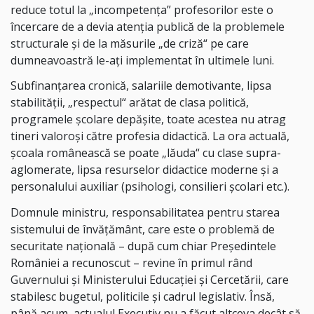
reduce totul la „incompetența” profesorilor este o
încercare de a devia atenția publică de la problemele
structurale și de la măsurile „de criză“ pe care
dumneavoastră le-ați implementat în ultimele luni.
Subfinanțarea cronică, salariile demotivante, lipsa
stabilității, „respectul“ arătat de clasa politică,
programele școlare depășite, toate acestea nu atrag
tineri valoroși către profesia didactică. La ora actuală,
școala românească se poate „lăuda“ cu clase supra-
aglomerate, lipsa resurselor didactice moderne și a
personalului auxiliar (psihologi, consilieri școlari etc.).
Domnule ministru, responsabilitatea pentru starea
sistemului de învățământ, care este o problemă de
securitate națională – după cum chiar Președintele
României a recunoscut – revine în primul rând
Guvernului și Ministerului Educației și Cercetării, care
stabilesc bugetul, politicile și cadrul legislativ. Însă,
până acum, actualul Executiv nu a făcut altceva decât să