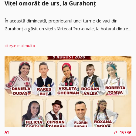
Vițel omorât de urs, la Gurahonț
În această dimineață, proprietarul unei turme de vaci din
Gurahonț a găsit un vițel sfârtecat într-o vale, la hotarul dintre...
citește mai mult »
A1
167