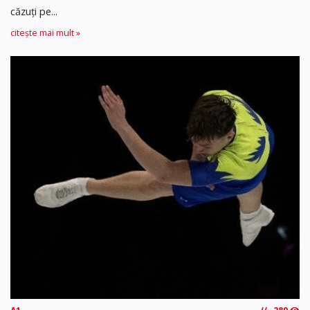
căzuți pe...
citește mai mult »