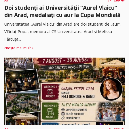
A1
289
Doi studenți ai Universității “Aurel Vlaicu”
din Arad, medaliați cu aur la Cupa Mondială
Universitatea „Aurel Vlaicu” din Arad are doi studenți de „aur”.
Vlăduț Popa, membru al CS Universitatea Arad și Melissa
Fărcuța...
citește mai mult »