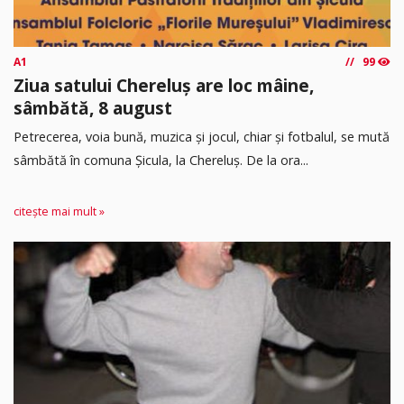
A1
99
Ziua satului Chereluș are loc mâine,
sâmbătă, 8 august
Petrecerea, voia bună, muzica și jocul, chiar și fotbalul, se mută
sâmbătă în comuna Șicula, la Chereluș. De la ora...
citește mai mult »