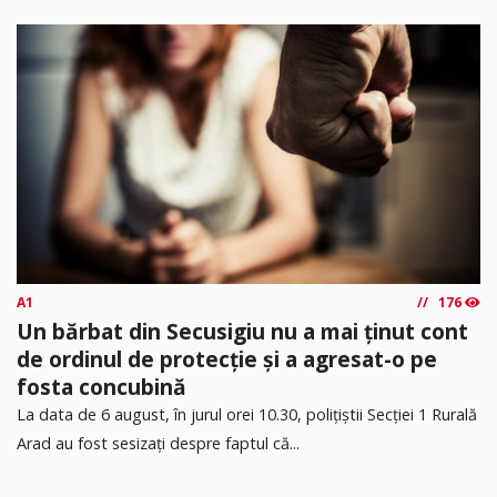
A1
176
Un bărbat din Secusigiu nu a mai ținut cont
de ordinul de protecție și a agresat-o pe
fosta concubină
​La data de 6 august, în jurul orei 10.30, polițiștii Secției 1 Rurală
Arad au fost sesizați despre faptul că...