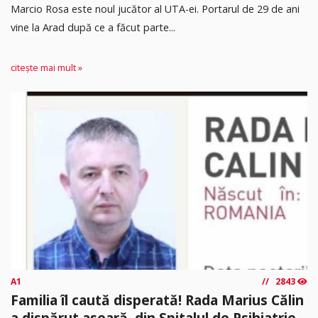
Marcio Rosa este noul jucător al UTA-ei. Portarul de 29 de ani
vine la Arad după ce a făcut parte...
citește mai mult »
A1
2843
Familia îl caută disperată! Rada Marius Călin
a dispărut aseară, din Spitalul de Psihiatrie