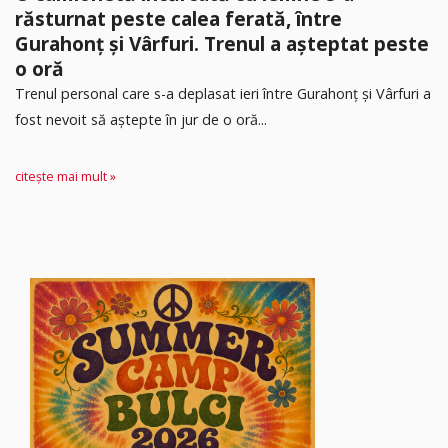
răsturnat peste calea ferată, între
Gurahonț și Vârfuri. Trenul a așteptat peste
o oră
Trenul personal care s-a deplasat ieri între Gurahonț și Vârfuri a
fost nevoit să aștepte în jur de o oră...
citește mai mult »