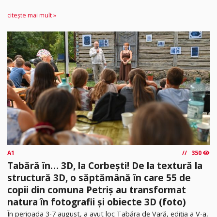
citește mai mult »
A1
350
Tabără în… 3D, la Corbești! De la textură la
structură 3D, o săptămână în care 55 de
copii din comuna Petriș au transformat
natura în fotografii și obiecte 3D (foto)
În perioada 3-7 august, a avut loc Tabăra de Vară, ediția a V-a,