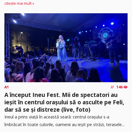
citește mai mult »
A1
146
A început Ineu Fest. Mii de spectatori au
ieșit în centrul orașului să o asculte pe Feli,
dar să se și distreze (live, foto)
Ineul a prins viață în această seară: centrul orașului s-a
îmbrăcat în toate culorile, oamenii au ieșit pe străzi, terasele...