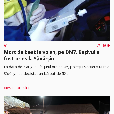
A1
19
Mort de beat la volan, pe DN7. Bețivul a
fost prins la Săvârșin
​La data de 7 august, în jurul orei 00.45, polițiștii Secției 8 Rurală
Săvârșin au depistat un bărbat de 52...
citește mai mult »