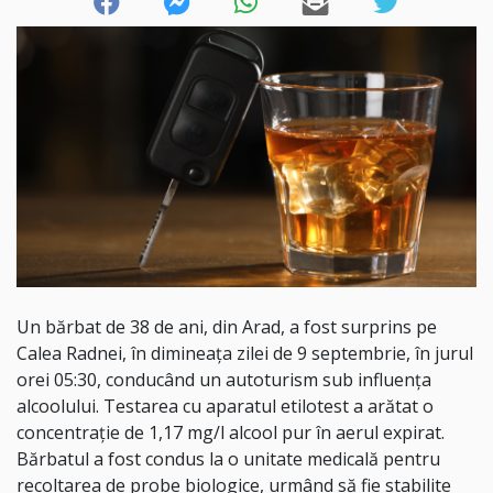
Un bărbat de 38 de ani, din Arad, a fost surprins pe
Calea Radnei, în dimineața zilei de 9 septembrie, în jurul
orei 05:30, conducând un autoturism sub influența
alcoolului. Testarea cu aparatul etilotest a arătat o
concentrație de 1,17 mg/l alcool pur în aerul expirat.
Bărbatul a fost condus la o unitate medicală pentru
recoltarea de probe biologice, urmând să fie stabilite