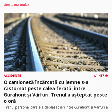
citește mai mult »
ACCIDENTE
457
O camionetă încărcată cu lemne s-a
răsturnat peste calea ferată, între
Gurahonț și Vârfuri. Trenul a așteptat peste
o oră
Trenul personal care s-a deplasat ieri între Gurahonț și Vârfuri a