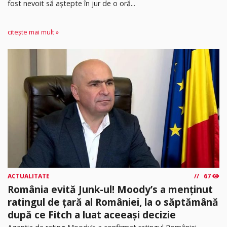
fost nevoit să aștepte în jur de o oră...
citește mai mult »
ACTUALITATE
67
România evită Junk-ul! Moody’s a menținut
ratingul de țară al României, la o săptămână
după ce Fitch a luat aceeași decizie