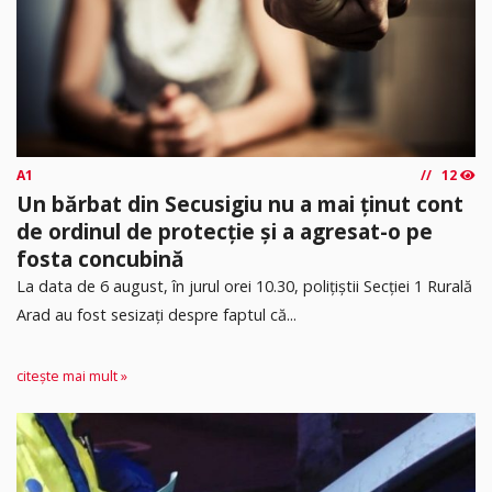
A1
12
Un bărbat din Secusigiu nu a mai ținut cont
de ordinul de protecție și a agresat-o pe
fosta concubină
​La data de 6 august, în jurul orei 10.30, polițiștii Secției 1 Rurală
Arad au fost sesizați despre faptul că...
citește mai mult »