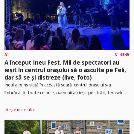
A1
63
A început Ineu Fest. Mii de spectatori au
ieșit în centrul orașului să o asculte pe Feli,
dar să se și distreze (live, foto)
Ineul a prins viață în această seară: centrul orașului s-a
îmbrăcat în toate culorile, oamenii au ieșit pe străzi, terasele...
citește mai mult »