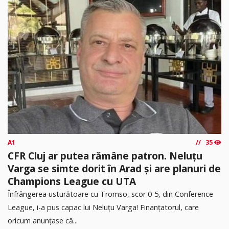
A1
35
CFR Cluj ar putea rămâne patron. Neluțu
Varga se simte dorit în Arad și are planuri de
Champions League cu UTA
Înfrângerea usturătoare cu Tromso, scor 0-5, din Conference
League, i-a pus capac lui Neluțu Varga! Finanțatorul, care
oricum anunțase că...