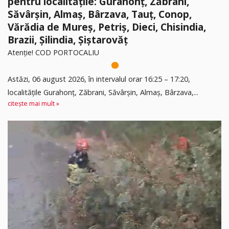
pentru localitățile: Gurahonț, Zăbrani,
Săvârșin, Almaș, Bârzava, Tauț, Conop,
Vărădia de Mureș, Petriș, Dieci, Chisindia,
Brazii, Șilindia, Șiștarovăț
Atenție! COD PORTOCALIU
Astăzi, 06 august 2026, în intervalul orar 16:25 – 17:20,
localitățile Gurahonț, Zăbrani, Săvârșin, Almaș, Bârzava,...
citește mai mult »