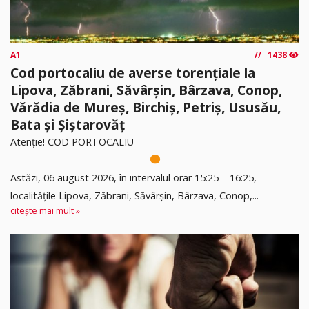
A1
1438
Cod portocaliu de averse torențiale la
Lipova, Zăbrani, Săvârșin, Bârzava, Conop,
Vărădia de Mureș, Birchiș, Petriș, Ususău,
Bata și Șiștarovăț
Atenție! COD PORTOCALIU
Astăzi, 06 august 2026, în intervalul orar 15:25 – 16:25,
localitățile Lipova, Zăbrani, Săvârșin, Bârzava, Conop,...
citește mai mult »