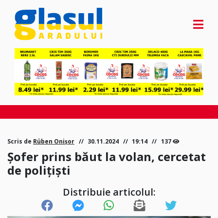
Scris de
Rüben Onișor
30.11.2024
19:14
137
Șofer prins băut la volan, cercetat
de polițiști
Distribuie articolul: