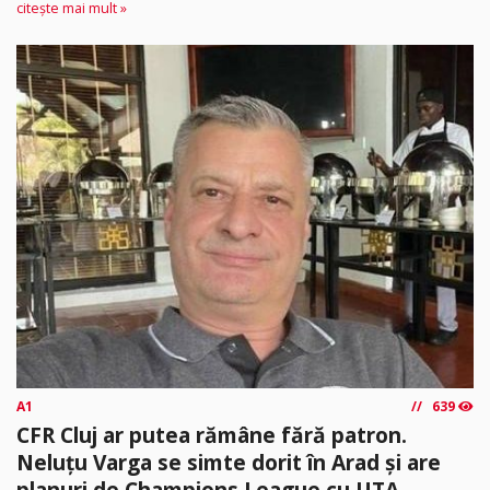
citește mai mult »
A1
639
CFR Cluj ar putea rămâne fără patron.
Neluțu Varga se simte dorit în Arad și are
planuri de Champions League cu UTA