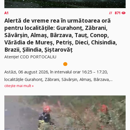
A1
871
Alertă de vreme rea în următoarea oră
pentru localitățile: Gurahonț, Zăbrani,
Săvârșin, Almaș, Bârzava, Tauț, Conop,
Vărădia de Mureș, Petriș, Dieci, Chisindia,
Brazii, Șilindia, Șiștarovăț
Atenție! COD PORTOCALIU
Astăzi, 06 august 2026, în intervalul orar 16:25 – 17:20,
localitățile Gurahonț, Zăbrani, Săvârșin, Almaș, Bârzava,...
citește mai mult »