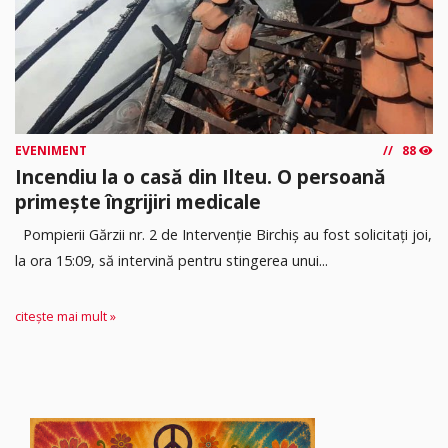
EVENIMENT
88
Incendiu la o casă din Ilteu. O persoană
primește îngrijiri medicale
Pompierii Gărzii nr. 2 de Intervenție Birchiș au fost solicitați joi,
la ora 15:09, să intervină pentru stingerea unui...
citește mai mult »