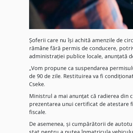
Șoferii care nu își achită amenzile de ci
rămâne fără permis de conducere, potriv
administrației publice locale, anunțată de
„Vom propune ca suspendarea permisului
de 90 de zile. Restituirea va fi condițion
Cseke.
Ministrul a mai anunțat că radierea din ci
prezentarea unui certificat de atestare fi
fiscale.
De asemenea, și cumpărătorii de autoturi
stat pentru a putea înmatricula vehiculu