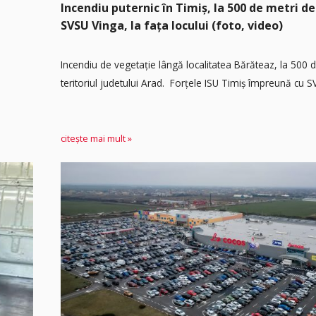
Incendiu puternic în Timiș, la 500 de metri de
SVSU Vinga, la fața locului (foto, video)
Incendiu de vegetație lângă localitatea Bărăteaz, la 500 
teritoriul judetului Arad. Forțele ISU Timiș împreună cu SV
citește mai mult »