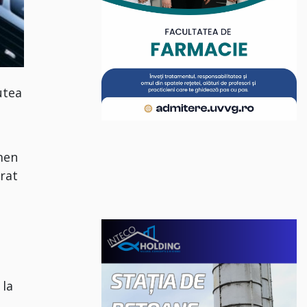
utea
men
arat
 la