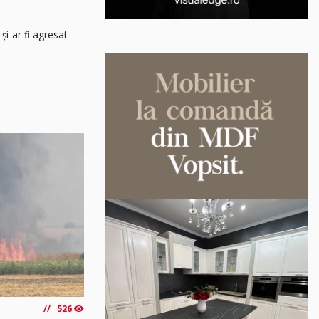
și-ar fi agresat
526