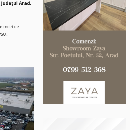
 județul Arad.
de metri de
SU...