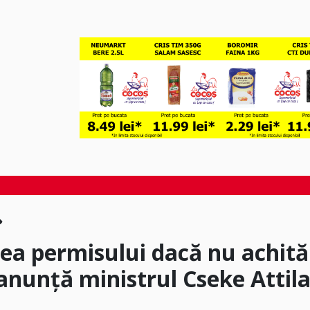
rea permisului dacă nu achită
 anunță ministrul Cseke Attil