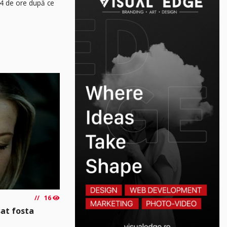
24 de ore după ce
16
sat fosta