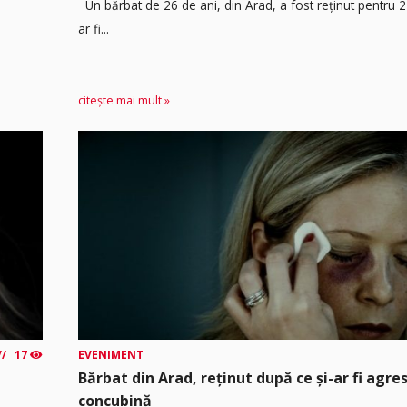
Un bărbat de 26 de ani, din Arad, a fost reținut pentru 
ar fi...
citește mai mult »
17
EVENIMENT
Bărbat din Arad, reținut după ce și-ar fi agre
concubină