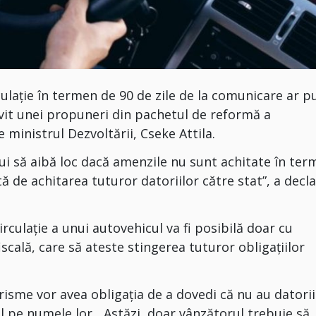
rculație în termen de 90 de zile de la comunicare ar p
it unei propuneri din pachetul de reformă a
 ministrul Dezvoltării, Cseke Attila.
 să aibă loc dacă amenzile nu sunt achitate în ter
ată de achitarea tuturor datoriilor către stat”, a decl
rculație a unui autovehicul va fi posibilă doar cu
scală, care să ateste stingerea tuturor obligațiilor
sme vor avea obligația de a dovedi că nu au datorii
l pe numele lor. „Astăzi, doar vânzătorul trebuie să