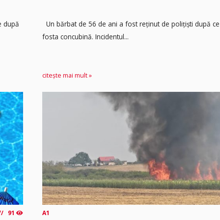
re după
Un bărbat de 56 de ani a fost reținut de polițiști după ce 
fosta concubină. Incidentul...
citește mai mult »
91
A1