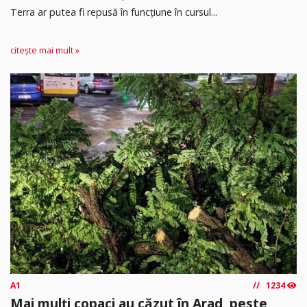
Terra ar putea fi repusă în funcțiune în cursul...
citește mai mult »
A1
1234
Mai mulți copaci au căzut în Arad, peste