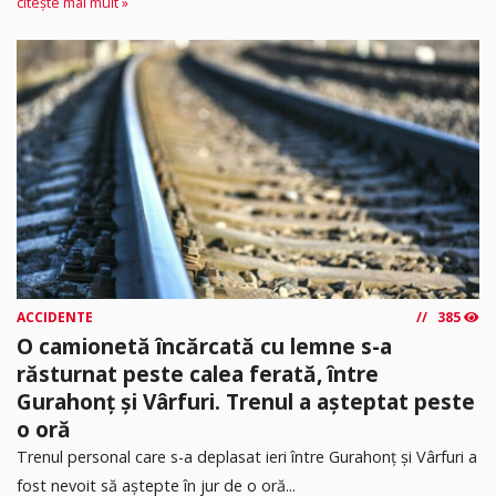
citește mai mult »
ACCIDENTE
385
O camionetă încărcată cu lemne s-a
răsturnat peste calea ferată, între
Gurahonț și Vârfuri. Trenul a așteptat peste
o oră
Trenul personal care s-a deplasat ieri între Gurahonț și Vârfuri a
fost nevoit să aștepte în jur de o oră...