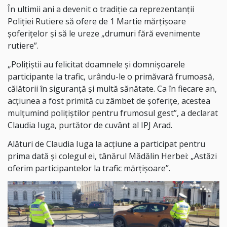
În ultimii ani a devenit o tradiţie ca reprezentanţii
Poliţiei Rutiere să ofere de 1 Martie mărţişoare
şoferiţelor şi să le ureze „drumuri fără evenimente
rutiere”.
„Polițiștii au felicitat doamnele și domnișoarele
participante la trafic, urându-le o primăvară frumoasă,
călătorii în siguranță și multă sănătate. Ca în fiecare an,
acțiunea a fost primită cu zâmbet de șoferițe, acestea
mulțumind polițiștilor pentru frumosul gest”, a declarat
Claudia Iuga, purtător de cuvânt al IPJ Arad.
Alături de Claudia Iuga la acțiune a participat pentru
prima dată și colegul ei, tânărul Mădălin Herbei: „Astăzi
oferim participantelor la trafic mărțișoare”.