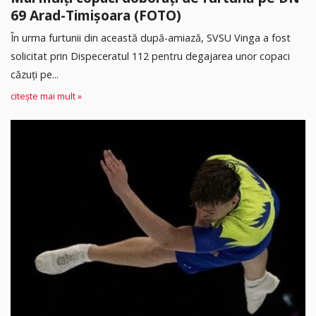
69 Arad-Timișoara (FOTO)
În urma furtunii din această după-amiază, SVSU Vinga a fost
solicitat prin Dispeceratul 112 pentru degajarea unor copaci
căzuți pe...
citește mai mult »