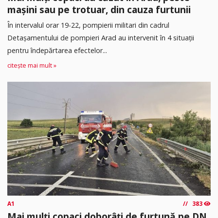
mașini sau pe trotuar, din cauza furtunii
În intervalul orar 19-22, pompierii militari din cadrul
Detașamentului de pompieri Arad au intervenit în 4 situații
pentru îndepărtarea efectelor...
citește mai mult »
A1
383
Mai mulți copaci doborâți de furtună pe DN