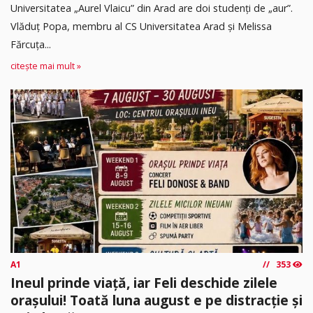
Universitatea „Aurel Vlaicu” din Arad are doi studenți de „aur”.
Vlăduț Popa, membru al CS Universitatea Arad și Melissa
Fărcuța...
citește mai mult »
A1
353
Ineul prinde viață, iar Feli deschide zilele
orașului! Toată luna august e pe distracție și