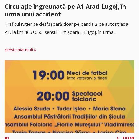
Circulație îngreunată pe A1 Arad-Lugoj, în
urma unui accident
Traficul rutier se desfășoară doar pe banda 2 pe autostrada
A1, la km 465+050, sensul Timişoara – Lugoj, în urma...
citește mai mult »
A1
103