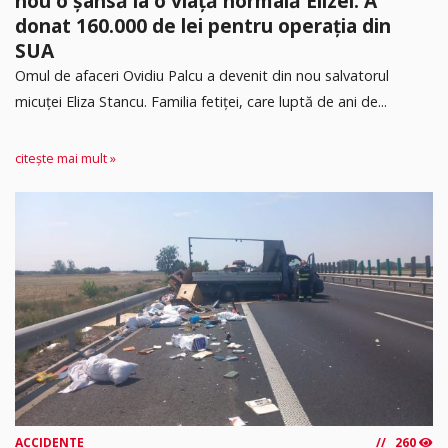
nou o șansă la o viață normală Elizei. A
donat 160.000 de lei pentru operația din
SUA
Omul de afaceri Ovidiu Palcu a devenit din nou salvatorul
micuței Eliza Stancu. Familia fetiței, care luptă de ani de...
citește mai mult »
ACCIDENTE
260