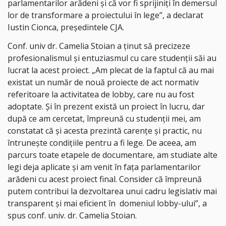
parlamentarilor arădeni și că vor fi sprijiniți în demersul
lor de transformare a proiectului în lege”, a declarat
Iustin Cionca, președintele CJA.
Conf. univ dr. Camelia Stoian a ținut să precizeze
profesionalismul și entuziasmul cu care studenții săi au
lucrat la acest proiect. „Am plecat de la faptul că au mai
existat un număr de nouă proiecte de act normativ
referitoare la activitatea de lobby, care nu au fost
adoptate. Și în prezent există un proiect în lucru, dar
după ce am cercetat, împreună cu studenții mei, am
constatat că și acesta prezintă carențe și practic, nu
întrunește condițiile pentru a fi lege. De aceea, am
parcurs toate etapele de documentare, am studiate alte
legi deja aplicate și am venit în fața parlamentarilor
arădeni cu acest proiect final. Consider că împreună
putem contribui la dezvoltarea unui cadru legislativ mai
transparent și mai eficient în domeniul lobby-ului”, a
spus conf. univ. dr. Camelia Stoian.