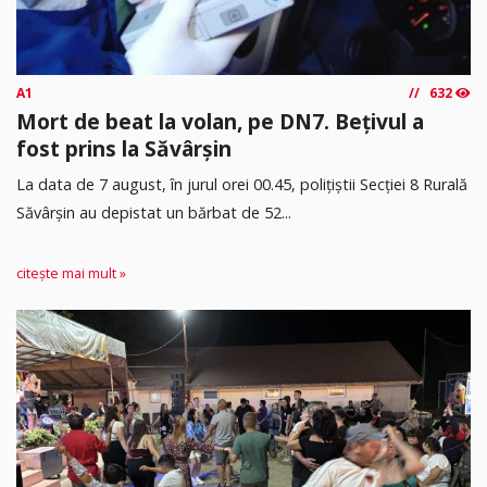
A1
632
Mort de beat la volan, pe DN7. Bețivul a
fost prins la Săvârșin
​La data de 7 august, în jurul orei 00.45, polițiștii Secției 8 Rurală
Săvârșin au depistat un bărbat de 52...
citește mai mult »