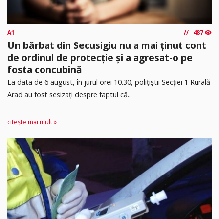
A1
487
Un bărbat din Secusigiu nu a mai ținut cont
de ordinul de protecție și a agresat-o pe
fosta concubină
​La data de 6 august, în jurul orei 10.30, polițiștii Secției 1 Rurală
Arad au fost sesizați despre faptul că...
citește mai mult »