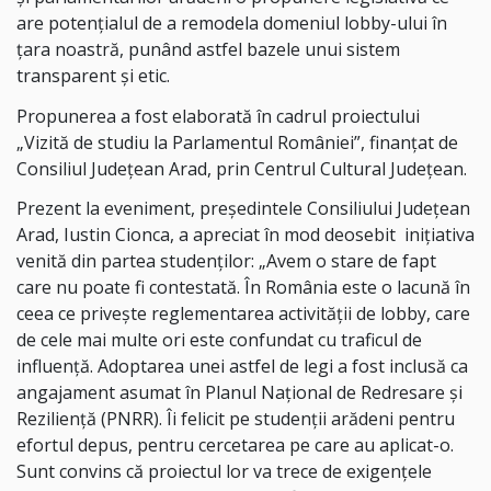
are potențialul de a remodela domeniul lobby-ului în
țara noastră, punând astfel bazele unui sistem
transparent și etic.
Propunerea a fost elaborată în cadrul proiectului
„Vizită de studiu la Parlamentul României”, finanțat de
Consiliul Județean Arad, prin Centrul Cultural Județean.
Prezent la eveniment, președintele Consiliului Județean
Arad, Iustin Cionca, a apreciat în mod deosebit inițiativa
venită din partea studenților: „Avem o stare de fapt
care nu poate fi contestată. În România este o lacună în
ceea ce privește reglementarea activității de lobby, care
de cele mai multe ori este confundat cu traficul de
influență. Adoptarea unei astfel de legi a fost inclusă ca
angajament asumat în Planul Național de Redresare și
Reziliență (PNRR). Îi felicit pe studenții arădeni pentru
efortul depus, pentru cercetarea pe care au aplicat-o.
Sunt convins că proiectul lor va trece de exigențele