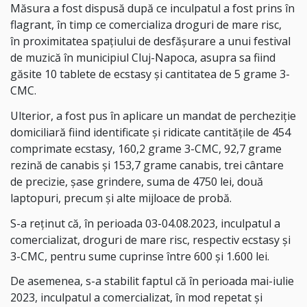
Măsura a fost dispusă după ce inculpatul a fost prins în
flagrant, în timp ce comercializa droguri de mare risc,
în proximitatea spaţiului de desfăşurare a unui festival
de muzică în municipiul Cluj-Napoca, asupra sa fiind
găsite 10 tablete de ecstasy şi cantitatea de 5 grame 3-
CMC.
Ulterior, a fost pus în aplicare un mandat de percheziţie
domiciliară fiind identificate şi ridicate cantitățile de 454
comprimate ecstasy, 160,2 grame 3-CMC, 92,7 grame
rezină de canabis și 153,7 grame canabis, trei cântare
de precizie, şase grindere, suma de 4750 lei, două
laptopuri, precum şi alte mijloace de probă.
S-a reţinut că, în perioada 03-04.08.2023, inculpatul a
comercializat, droguri de mare risc, respectiv ecstasy şi
3-CMC, pentru sume cuprinse între 600 şi 1.600 lei.
De asemenea, s-a stabilit faptul că în perioada mai-iulie
2023, inculpatul a comercializat, în mod repetat şi