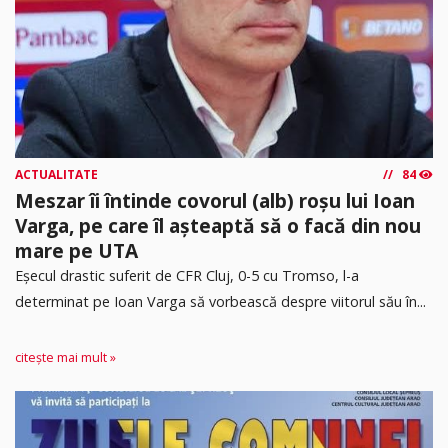
ACTUALITATE
84
Meszar îi întinde covorul (alb) roșu lui Ioan
Varga, pe care îl așteaptă să o facă din nou
mare pe UTA
Eșecul drastic suferit de CFR Cluj, 0-5 cu Tromso, l-a
determinat pe Ioan Varga să vorbească despre viitorul său în...
citește mai mult »