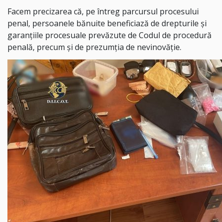
Facem precizarea că, pe întreg parcursul procesului
penal, persoanele bănuite beneficiază de drepturile și
garanțiile procesuale prevăzute de Codul de procedură
penală, precum și de prezumția de nevinovăție.