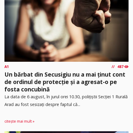
A1
487
Un bărbat din Secusigiu nu a mai ținut cont
de ordinul de protecție și a agresat-o pe
fosta concubină
​La data de 6 august, în jurul orei 10.30, polițiștii Secției 1 Rurală
Arad au fost sesizați despre faptul că...
citește mai mult »