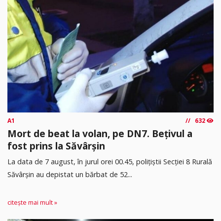
A1
632
Mort de beat la volan, pe DN7. Bețivul a
fost prins la Săvârșin
​La data de 7 august, în jurul orei 00.45, polițiștii Secției 8 Rurală
Săvârșin au depistat un bărbat de 52...
citește mai mult »