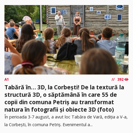
A1
392
Tabără în… 3D, la Corbești! De la textură la
structură 3D, o săptămână în care 55 de
copii din comuna Petriș au transformat
natura în fotografii și obiecte 3D (foto)
În perioada 3-7 august, a avut loc Tabăra de Vară, ediția a V-a,
la Corbești, în comuna Petriș. Evenimentul a...