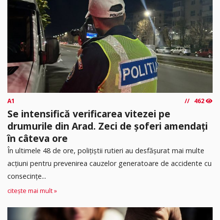
A1
462
Se intensifică verificarea vitezei pe
drumurile din Arad. Zeci de șoferi amendați
în câteva ore
În ultimele 48 de ore, polițiștii rutieri au desfășurat mai multe
acțiuni pentru prevenirea cauzelor generatoare de accidente cu
consecințe...
citește mai mult »