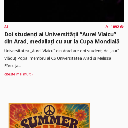
A1
1092
Doi studenți ai Universității “Aurel Vlaicu”
din Arad, medaliați cu aur la Cupa Mondială
Universitatea „Aurel Vlaicu” din Arad are doi studenți de „aur”.
Vlăduț Popa, membru al CS Universitatea Arad și Melissa
Fărcuța...
citește mai mult »