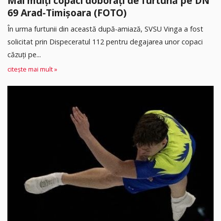
Mai mulți copaci doborâți de furtună pe DN
69 Arad-Timișoara (FOTO)
În urma furtunii din această după-amiază, SVSU Vinga a fost
solicitat prin Dispeceratul 112 pentru degajarea unor copaci
căzuți pe...
citește mai mult »