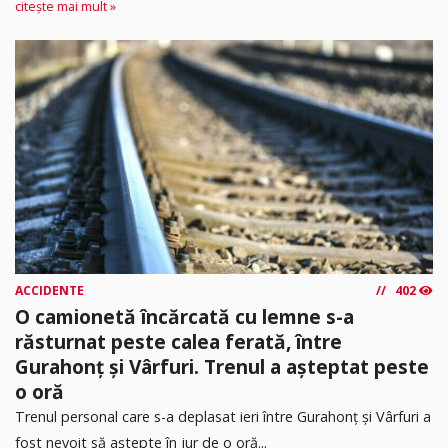
citește mai mult »
ACCIDENTE
402
O camionetă încărcată cu lemne s-a
răsturnat peste calea ferată, între
Gurahonț și Vârfuri. Trenul a așteptat peste
o oră
Trenul personal care s-a deplasat ieri între Gurahonț și Vârfuri a
fost nevoit să aștepte în jur de o oră...