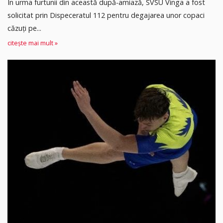
În urma furtunii din această după-amiază, SVSU Vinga a fost
solicitat prin Dispeceratul 112 pentru degajarea unor copaci
căzuți pe...
citește mai mult »