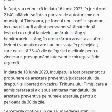
În fapt, s-a reținut că în data 16 iunie 2023, în jurul orei
21:40, aflându-se într-o parcare de autoturisme din
municipiul Timișoara, pe fondul unui conflict spontan,
inculpatul i-ar fi aplicat persoanei vătămate două
lovituri cu cuțitul la nivelul umărului stâng și
hemitoracelui stâng, în urma cărora aceasta a suferit
leziuni traumatice care i-au pus viața în primejdie și
care necesită 35-40 zile de îngrijiri medicale pentru
vindecare, presupunând intervenție chirurgicală de
urgență.
În data de 18 iunie 2023, inculpatul a fost prezentat cu
propunere de arestare preventivă judecătorului de
drepturi şi libertăţi din cadrul Tribunalului Timiș, care a
admis cererea şi a dispus emiterea mandatului de
arestare preventivă pe numele acestuia, pentru o
perioadă de 30 de zile.
Cercetările continuă în cauză, în vederea stabilirii