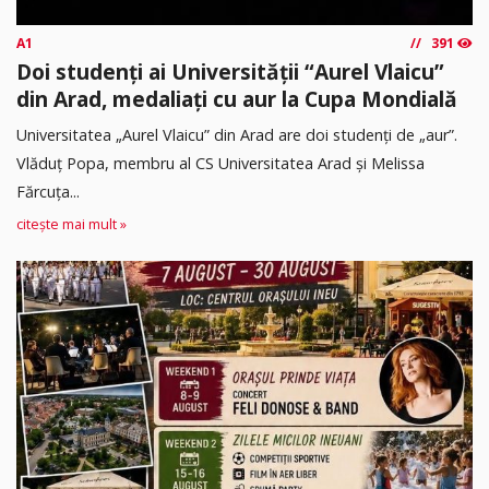
A1
391
Doi studenți ai Universității “Aurel Vlaicu”
din Arad, medaliați cu aur la Cupa Mondială
Universitatea „Aurel Vlaicu” din Arad are doi studenți de „aur”.
Vlăduț Popa, membru al CS Universitatea Arad și Melissa
Fărcuța...
citește mai mult »