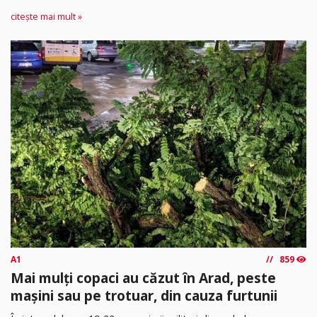
citește mai mult »
A1
859
Mai mulți copaci au căzut în Arad, peste
mașini sau pe trotuar, din cauza furtunii