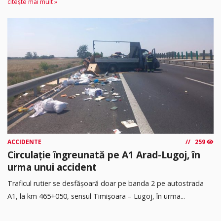
citește mai mult »
ACCIDENTE
259
Circulație îngreunată pe A1 Arad-Lugoj, în
urma unui accident
Traficul rutier se desfășoară doar pe banda 2 pe autostrada
A1, la km 465+050, sensul Timişoara – Lugoj, în urma...