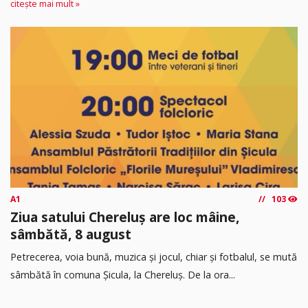
citește mai mult »
A1
103
Ziua satului Chereluș are loc mâine,
sâmbătă, 8 august
Petrecerea, voia bună, muzica și jocul, chiar și fotbalul, se mută
sâmbătă în comuna Șicula, la Chereluș. De la ora...