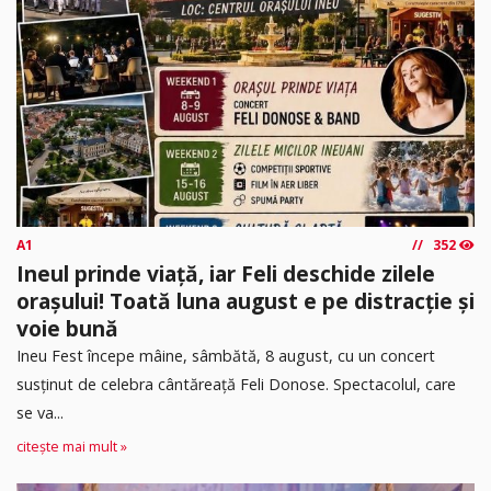
A1
352
Ineul prinde viață, iar Feli deschide zilele
orașului! Toată luna august e pe distracție și
voie bună
Ineu Fest începe mâine, sâmbătă, 8 august, cu un concert
susținut de celebra cântăreață Feli Donose. Spectacolul, care
se va...
citește mai mult »