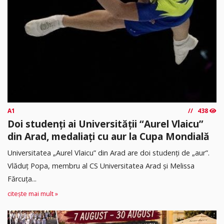
A1
438
Doi studenți ai Universității “Aurel Vlaicu”
din Arad, medaliați cu aur la Cupa Mondială
Universitatea „Aurel Vlaicu” din Arad are doi studenți de „aur”.
Vlăduț Popa, membru al CS Universitatea Arad și Melissa
Fărcuța...
citește mai mult »