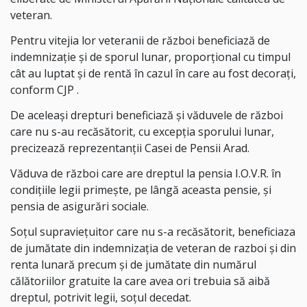
veteran.
Pentru vitejia lor veteranii de război beneficiază de
indemnizație și de sporul lunar, proporțional cu timpul
cât au luptat și de rentă în cazul în care au fost decorați,
conform CJP .
De aceleași drepturi beneficiază și văduvele de război
care nu s-au recăsătorit, cu excepția sporului lunar,
precizează reprezentanții Casei de Pensii Arad.
Văduva de război care are dreptul la pensia I.O.V.R. în
condițiile legii primește, pe lângă aceasta pensie, și
pensia de asigurări sociale.
Soțul supraviețuitor care nu s-a recăsătorit, beneficiaza
de jumătate din indemnizația de veteran de razboi și din
renta lunară precum și de jumătate din numărul
călătoriilor gratuite la care avea ori trebuia să aibă
dreptul, potrivit legii, soțul decedat.