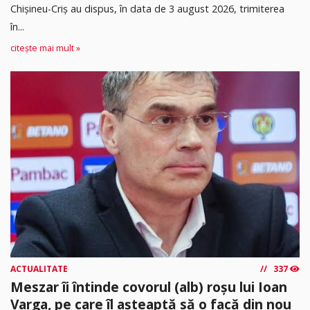
Chișineu-Criș au dispus, în data de 3 august 2026, trimiterea
în...
citește mai mult »
ACTUALITATE
337
Meszar îi întinde covorul (alb) roșu lui Ioan
Varga, pe care îl așteaptă să o facă din nou