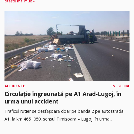
citește mai mult »
ACCIDENTE
200
Circulație îngreunată pe A1 Arad-Lugoj, în
urma unui accident
Traficul rutier se desfășoară doar pe banda 2 pe autostrada
A1, la km 465+050, sensul Timişoara – Lugoj, în urma...