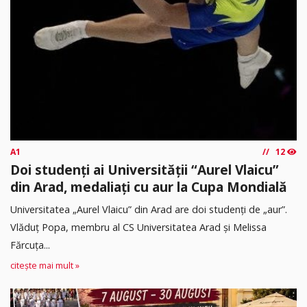
A1
12
Doi studenți ai Universității “Aurel Vlaicu”
din Arad, medaliați cu aur la Cupa Mondială
Universitatea „Aurel Vlaicu” din Arad are doi studenți de „aur”.
Vlăduț Popa, membru al CS Universitatea Arad și Melissa
Fărcuța...
citește mai mult »