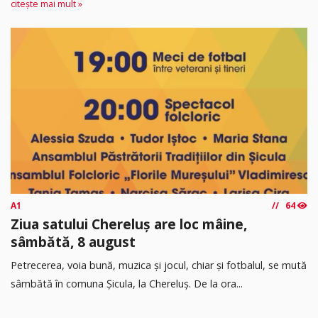
citește mai mult »
A1
64
Ziua satului Chereluș are loc mâine,
sâmbătă, 8 august
Petrecerea, voia bună, muzica și jocul, chiar și fotbalul, se mută
sâmbătă în comuna Șicula, la Chereluș. De la ora...