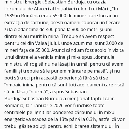
ministrul Energiei, Sebastian Burduja, cu ocazia
Forumului de Afaceri al Iniţiativei celor Trei Mări. „”În
1989 în România erau 55.000 de mineri care lucrau în
extracţia de cărbune, aceşti oameni coborau în fiecare
zi la o adâncime de 400 până la 800 de metri şi unii
dintre ei au murit în mină. Trebuie să avem respect
pentru cei din Valea Jiului, unde acum mai sunt 2.000 de
mineri faţă de 55.000. Atunci când am fost acolo în vizită
unul dintre ei a venit la mine şi mi-a spus „domnule
ministru vă rog să nu ne lăsaţi în urmă, pentru că avem
familii şi trebuie să le punem mâncare pe masă”, şi nu
poţi să treci prin această experienţă fără să ţi se
înmoaie inima pentru că sunt toţi acei oameni care riscă
să fie lăsaţi în urmă”, a spus Sebastian
Burduja.Sebastian Burduja a menţionat faptul că în
România, la 1 ianuarie 2026 vor fi închise toate
centralele pe lignit iar ponderea cărbunelui în mixul
energetic va scădea de la 13% până la 0,3%, astfel că vor
trebui găsite soluţii pentru echilibrarea sistemului. În