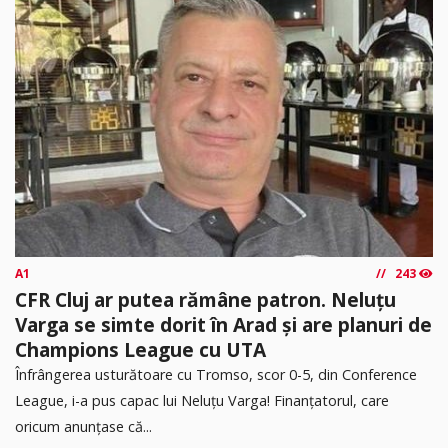
A1
243
CFR Cluj ar putea rămâne patron. Neluțu
Varga se simte dorit în Arad și are planuri de
Champions League cu UTA
Înfrângerea usturătoare cu Tromso, scor 0-5, din Conference
League, i-a pus capac lui Neluțu Varga! Finanțatorul, care
oricum anunțase că...