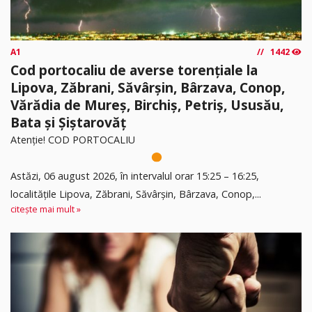
A1
1442
Cod portocaliu de averse torențiale la
Lipova, Zăbrani, Săvârșin, Bârzava, Conop,
Vărădia de Mureș, Birchiș, Petriș, Ususău,
Bata și Șiștarovăț
Atenție! COD PORTOCALIU
Astăzi, 06 august 2026, în intervalul orar 15:25 – 16:25,
localitățile Lipova, Zăbrani, Săvârșin, Bârzava, Conop,...
citește mai mult »