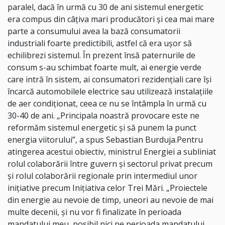
paralel, dacă în urmă cu 30 de ani sistemul energetic
era compus din câţiva mari producători şi cea mai mare
parte a consumului avea la bază consumatorii
industriali foarte predictibili, astfel că era uşor să
echilibrezi sistemul. În prezent însă paternurile de
consum s-au schimbat foarte mult, ai energie verde
care intră în sistem, ai consumatori rezidenţiali care îşi
încarcă automobilele electrice sau utilizează instalaţiile
de aer condiţionat, ceea ce nu se întâmpla în urmă cu
30-40 de ani. „Principala noastră provocare este ne
reformăm sistemul energetic şi să punem la punct
energia viitorului”, a spus Sebastian Burduja.Pentru
atingerea acestui obiectiv, ministrul Energiei a subliniat
rolul colaborării între guvern şi sectorul privat precum
şi rolul colaborării regionale prin intermediul unor
iniţiative precum Iniţiativa celor Trei Mări. „Proiectele
din energie au nevoie de timp, uneori au nevoie de mai
multe decenii, şi nu vor fi finalizate în perioada
mandatului meu, posibil nici pe perioada mandatului