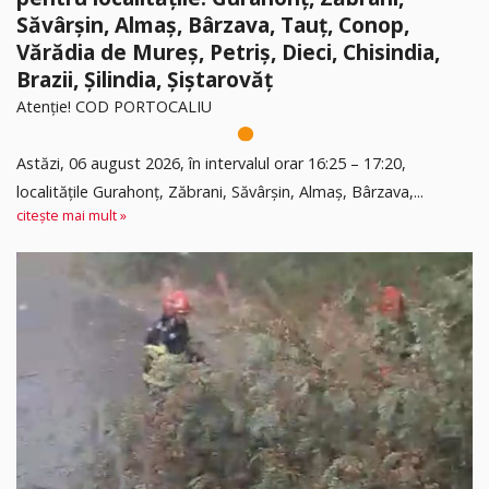
Săvârșin, Almaș, Bârzava, Tauț, Conop,
Vărădia de Mureș, Petriș, Dieci, Chisindia,
Brazii, Șilindia, Șiștarovăț
Atenție! COD PORTOCALIU
Astăzi, 06 august 2026, în intervalul orar 16:25 – 17:20,
localitățile Gurahonț, Zăbrani, Săvârșin, Almaș, Bârzava,...
citește mai mult »