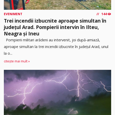
EVENIMENT
144
Trei incendii izbucnite aproape simultan în
județul Arad. Pompierii intervin în Ilteu,
Neagra și Ineu
Pompierii militari arădeni au intervenit, joi după-amiază,
aproape simultan la trei incendii izbucnite în județul Arad, unul
la o...
citește mai mult »