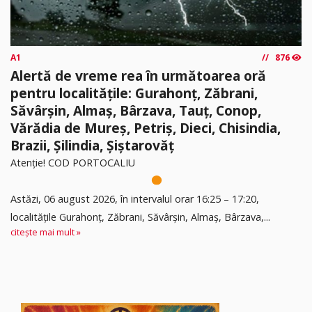
A1
876
Alertă de vreme rea în următoarea oră
pentru localitățile: Gurahonț, Zăbrani,
Săvârșin, Almaș, Bârzava, Tauț, Conop,
Vărădia de Mureș, Petriș, Dieci, Chisindia,
Brazii, Șilindia, Șiștarovăț
Atenție! COD PORTOCALIU
Astăzi, 06 august 2026, în intervalul orar 16:25 – 17:20,
localitățile Gurahonț, Zăbrani, Săvârșin, Almaș, Bârzava,...
citește mai mult »