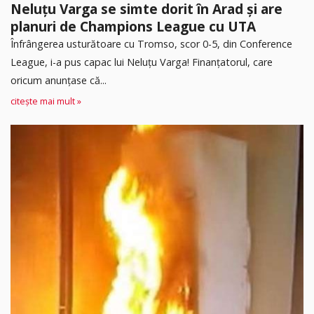
Neluțu Varga se simte dorit în Arad și are
planuri de Champions League cu UTA
Înfrângerea usturătoare cu Tromso, scor 0-5, din Conference
League, i-a pus capac lui Neluțu Varga! Finanțatorul, care
oricum anunțase că...
citește mai mult »