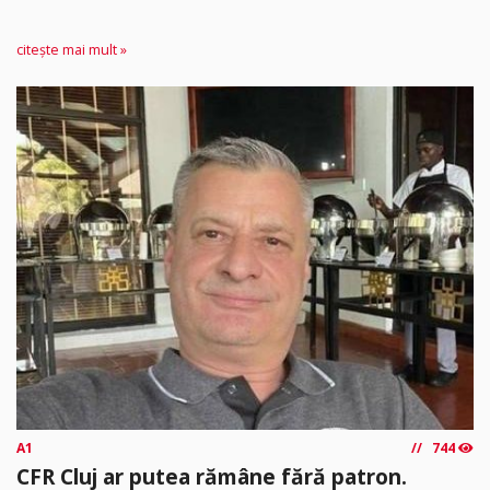
citește mai mult »
A1
744
CFR Cluj ar putea rămâne fără patron.