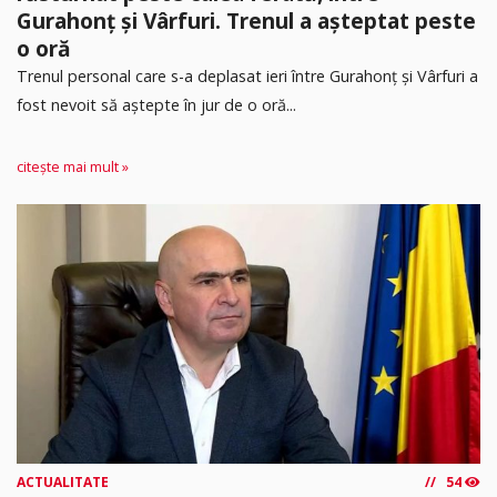
Gurahonț și Vârfuri. Trenul a așteptat peste
o oră
Trenul personal care s-a deplasat ieri între Gurahonț și Vârfuri a
fost nevoit să aștepte în jur de o oră...
citește mai mult »
ACTUALITATE
54