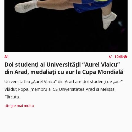
A1
1046
Doi studenți ai Universității “Aurel Vlaicu”
din Arad, medaliați cu aur la Cupa Mondială
Universitatea „Aurel Vlaicu” din Arad are doi studenți de „aur”.
Vlăduț Popa, membru al CS Universitatea Arad și Melissa
Fărcuța...
citește mai mult »