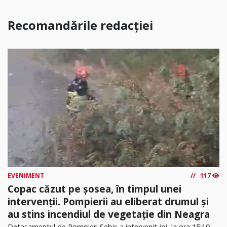
Recomandările redacției
EVENIMENT
117
Copac căzut pe șosea, în timpul unei
intervenții. Pompierii au eliberat drumul și
au stins incendiul de vegetație din Neagra
Detașamentul de Pompieri Sebiș a intervenit joi, la ora 15:10,