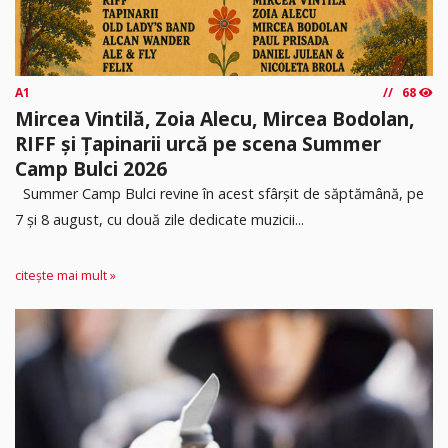
A1
68
Mircea Vintilă, Zoia Alecu, Mircea Bodolan,
RIFF și Țapinarii urcă pe scena Summer
Camp Bulci 2026
Summer Camp Bulci revine în acest sfârșit de săptămână, pe
7 și 8 august, cu două zile dedicate muzicii...
citește mai mult »