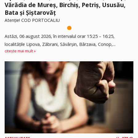
Vărădia de Mureș, Birchiș, Petriș, Ususău,
Bata și Șiștarovăț
Atenție! COD PORTOCALIU
Astăzi, 06 august 2026, în intervalul orar 15:25 – 16:25,
localitățile Lipova, Zăbrani, Săvârșin, Bârzava, Conop,...
citește mai mult »