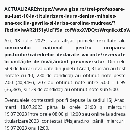
ACTUALIZARE:
https://www.glsa.ro/trei-profesoare-
au-luat-10-la-titularizare-laura-denisa-mihaies-
ana-cecilia-gavrila-si-larisa-carolina-mudreac/?
fbclid=IwAR2H51yUzFfSa_cofWoxXVDQtsWrqnikxtEoV
Azi, 18 iulie 2023, s-au afişat primele rezultate ale
concursului național pentru ocuparea
posturilor/catedrelor declarate vacante/rezervate
în unităţile de învăţământ preuniversitar
. Din cele
569 de lucrări evaluate din județul Arad, 3 lucrări au fost
notate cu 10, 230 de candidați au obținut note peste
7.00 (40,94%), 207 au obținut note între 5.00 – 6.99
(36,38%) și 129 de candidați au obținut note sub 5.00.
Eventualele contestații pot fi depuse la sediul ISJ Arad,
marți 18.07.2023 până la orele 21:00 și miercuri
19.07.2023 între orele 08:00 și 12:00 sau online la adresa
titularizare2023+contestatii@isjarad.ro până miercuri,
19.07.2023 ora 12:00.