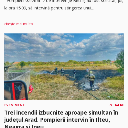
Pompierii Gărzii nr. 2 de Intervenție Birchiș au fost solicitați joi,
la ora 15:09, să intervină pentru stingerea unui...
citește mai mult »
EVENIMENT
64
Trei incendii izbucnite aproape simultan în
județul Arad. Pompierii intervin în Ilteu,
Neagra și Ineu