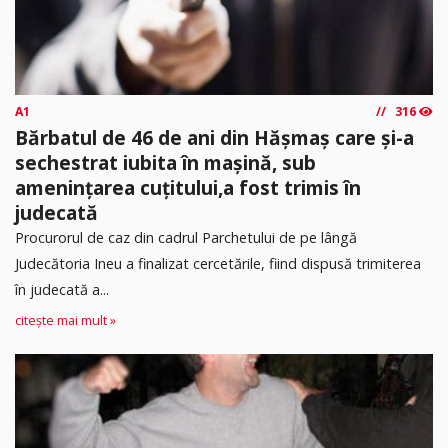
A1
316
Bărbatul de 46 de ani din Hășmaș care și-a
sechestrat iubita în mașină, sub
amenințarea cuțitului,a fost trimis în
judecată
Procurorul de caz din cadrul Parchetului de pe lângă
Judecătoria Ineu a finalizat cercetările, fiind dispusă trimiterea
în judecată a...
citește mai mult »