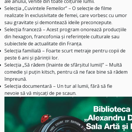
ale anului, venite din toate colțurile lumii.
Selecția „Cuvintele Femeilor” – O selecție de filme
realizate în exclusivitate de femei, care vorbesc cu umor
sau gravitate și demontează ideile preconcepute.
Selecția franceză – Acest program onorează producțiile
din hexagon, francofonia și referințele culturale sau
subiectele de actualitate din Franța.
Selecția familială – Foarte scurt metraje pentru copii de
peste 6 ani și părinții lor.
Selecția „Să râdem (înainte de sfârșitul lumii)” – Multă
comedie și puțin kitsch, pentru că ne face bine să râdem
împreună.
Selecția documentară – Un tur al lumii, fără să fie
nevoie să vă mișcați de pe scaun.