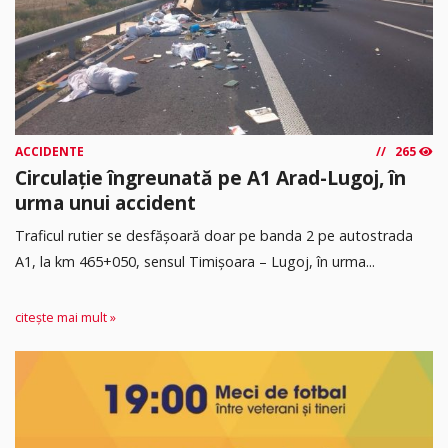
ACCIDENTE
265
Circulație îngreunată pe A1 Arad-Lugoj, în
urma unui accident
Traficul rutier se desfășoară doar pe banda 2 pe autostrada
A1, la km 465+050, sensul Timişoara – Lugoj, în urma...
citește mai mult »