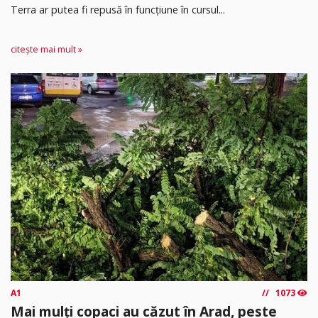
Terra ar putea fi repusă în funcțiune în cursul...
citește mai mult »
A1
1073
Mai mulți copaci au căzut în Arad, peste