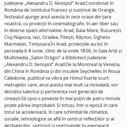
Județene „Alexandru D. Xenopol” Arad.Coordonat în
România de Institutul Francez și susținut de Orange,
festivalul ajunge anul acesta în zece orașe din țara
noastră, cu proiecții în cinematografe, în aer liber sau
în diverse spații alternative: Arad, Baia-Mare, București,
Cluj-Napoca, Iași, Oradea, Pitești, Râșnov, Sighetu
Marmației, Timișoara.În Arad, proiecțiile au loc în
perioada 6-8 iunie, zilnic de la orele 18.00, în Sala Artă și
Multimedia „Sabin Drăgoi” a Bibliotecii Județene
„Alexandru D. Xenopol” Arad.De la Montreal la Veneția,
din China în România și din insulele Seychelles în Noua
Caledonie, publicul va vibra pe ritmul foarte scurt
metrajelor care, anul acesta mai mult ca niciodată, vor
dezvălui talentul și pertinența noii generații de
cineaști.Să spui o poveste în mai puțin de patru minute
poate părea improbabil. Și totuși, într-o epocă în care
totul se accelerează, în care schimbările climatice,
sociale, tehnologice se află în centrul reflecțiilor și al
dezbaterilor, regizorii și regizoarele își exersează