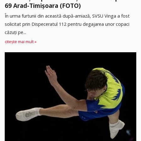
69 Arad-Timișoara (FOTO)
În urma furtunii din această după-amiază, SVSU Vinga a fost
solicitat prin Dispeceratul 112 pentru degajarea unor copaci
căzuți pe...
citește mai mult »