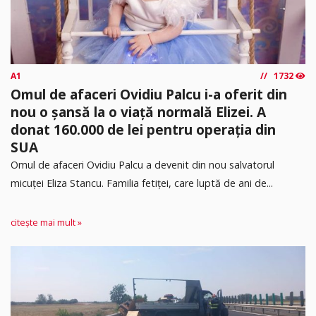
A1
1732
Omul de afaceri Ovidiu Palcu i-a oferit din
nou o șansă la o viață normală Elizei. A
donat 160.000 de lei pentru operația din
SUA
Omul de afaceri Ovidiu Palcu a devenit din nou salvatorul
micuței Eliza Stancu. Familia fetiței, care luptă de ani de...
citește mai mult »