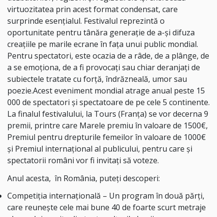
virtuozitatea prin acest format condensat, care
surprinde esențialul. Festivalul reprezintă o
oportunitate pentru tânăra generație de a-și difuza
creațiile pe marile ecrane în fața unui public mondial.
Pentru spectatori, este ocazia de a râde, de a plânge, de
a se emoționa, de a fi provocați sau chiar deranjați de
subiectele tratate cu forță, îndrăzneală, umor sau
poezie.Acest eveniment mondial atrage anual peste 15
000 de spectatori și spectatoare de pe cele 5 continente.
La finalul festivalului, la Tours (Franța) se vor decerna 9
premii, printre care Marele premiu în valoare de 1500€,
Premiul pentru drepturile femeilor în valoare de 1000€
și Premiul internațional al publicului, pentru care și
spectatorii români vor fi invitați să voteze.
Anul acesta, în România, puteți descoperi:
Competiția internațională – Un program în două părți,
care reunește cele mai bune 40 de foarte scurt metraje